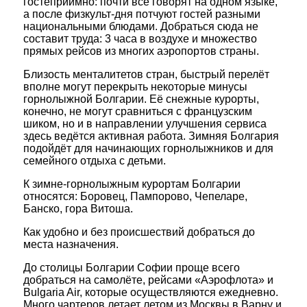
гостеприимно: почти все говорят на одном языке,
а после физкульт-дня потчуют гостей разными
национальными блюдами. Добраться сюда не
составит труда: 3 часа в воздухе и множество
прямых рейсов из многих аэропортов страны.
Близость менталитетов стран, быстрый перелёт
вполне могут перекрыть некоторые минусы
горнолыжной Болгарии. Её снежные курорты,
конечно, не могут сравниться с французским
шиком, но и в направлении улучшения сервиса
здесь ведётся активная работа. Зимняя Болгария
подойдёт для начинающих горнолыжников и для
семейного отдыха с детьми.
К зимне-горнолыжным курортам Болгарии
относятся: Боровец, Пампорово, Чепеларе,
Банско, гора Витоша.
Как удобно и без происшествий добраться до
места назначения.
До столицы Болгарии Софии проще всего
добраться на самолёте, рейсами «Аэрофлота» и
Bulgaria Air, которые осуществляются ежедневно.
Много чартеров летает летом из Москвы в Варну и