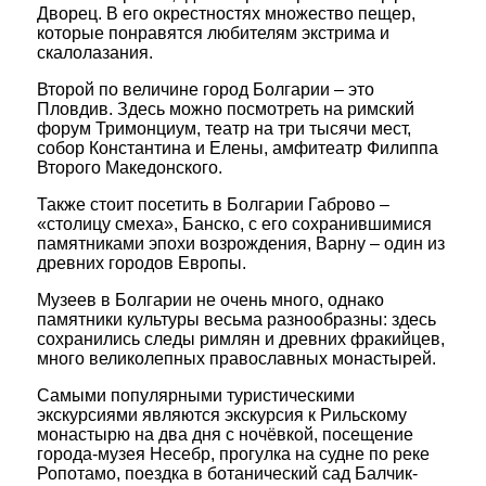
Дворец. В его окрестностях множество пещер,
которые понравятся любителям экстрима и
скалолазания.
Второй по величине город Болгарии – это
Пловдив. Здесь можно посмотреть на римский
форум Тримонциум, театр на три тысячи мест,
собор Константина и Елены, амфитеатр Филиппа
Второго Македонского.
Также стоит посетить в Болгарии Габрово –
«столицу смеха», Банско, с его сохранившимися
памятниками эпохи возрождения, Варну – один из
древних городов Европы.
Музеев в Болгарии не очень много, однако
памятники культуры весьма разнообразны: здесь
сохранились следы римлян и древних фракийцев,
много великолепных православных монастырей.
Самыми популярными туристическими
экскурсиями являются экскурсия к Рильскому
монастырю на два дня с ночёвкой, посещение
города-музея Несебр, прогулка на судне по реке
Ропотамо, поездка в ботанический сад Балчик-