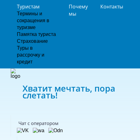
Туристам
Почему
Контакты
мы
Термины и
сокращения в
туризме
Памятка туриста
Страхование
Туры в
рассрочку и
кредит
Хватит мечтать, пора
слетать!
Чат с оператором