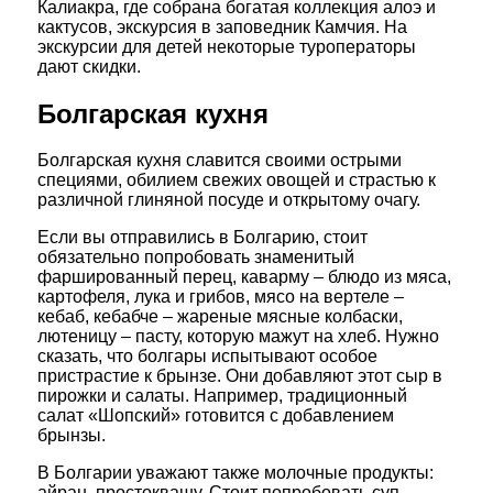
Калиакра, где собрана богатая коллекция алоэ и
кактусов, экскурсия в заповедник Камчия. На
экскурсии для детей некоторые туроператоры
дают скидки.
Болгарская кухня
Болгарская кухня славится своими острыми
специями, обилием свежих овощей и страстью к
различной глиняной посуде и открытому очагу.
Если вы отправились в Болгарию, стоит
обязательно попробовать знаменитый
фаршированный перец, каварму – блюдо из мяса,
картофеля, лука и грибов, мясо на вертеле –
кебаб, кебабче – жареные мясные колбаски,
лютеницу – пасту, которую мажут на хлеб. Нужно
сказать, что болгары испытывают особое
пристрастие к брынзе. Они добавляют этот сыр в
пирожки и салаты. Например, традиционный
салат «Шопский» готовится с добавлением
брынзы.
В Болгарии уважают также молочные продукты:
айран, простоквашу. Стоит попробовать суп