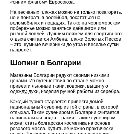
«синим флагом» Евросоюза.
На песчаных пляжах можно не только позагорать,
но и поиграть в волейбол, покататься на
веломобилях и лошадях. Также на черноморском
побережье можно заняться дайвингом или
рыбной ловлей. Лучшим пляжем для спортивного
отдыха считается Албена, пляжи Золотых Песков
– это шумные вечеринки до утра и веселье сутки
напролёт.
Шопинг в Болгарии
Магазины Болгарии радуют своими низкими
ценами. Из путешествия по стране можно
привезти льняные ткани, коврики, вышитую
одежду, духи, изделия ручной работы из серебра.
Каждый турист старается привезти домой
национальный сувенир из той страны, в которой
отдыхал. Таким сувениром в Болгарии считается
национальная водка – ракия. Также сувениром
может стать болгарская косметика на основе
розового масла. Купить её можно практически
везде. Россияне часто отдают предпочтения