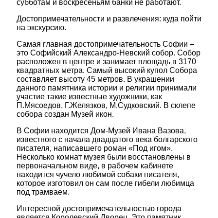
субботам и воскресеньям банки не работают.
Достопримечательности и развлечения: куда пойти
на экскурсию.
Самая главная достопримечательность Софии –
это Софийский Александро-Невский собор. Собор
расположен в центре и занимает площадь в 3170
квадратных метра. Самый высокий купол Собора
составляет высоту 45 метров. В украшении
данного памятника истории и религии принимали
участие такие известные художники, как
П.Мясоедов, Г.Желязков, М.Судковский. В склепе
собора создан Музей икон.
В Софии находится Дом-Музей Ивана Вазова,
известного с начала двадцатого века болгарского
писателя, написавшего роман «Под игом».
Несколько комнат музея были восстановлены в
первоначальном виде, в рабочем кабинете
находится чучело любимой собаки писателя,
которое изготовил он сам после гибели любимца
под трамваем.
Интересной достопримечательностью города
является Королевский Дворец. Это памятник