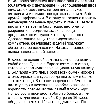
В Болгарию разрешён ввоз иностранной валюты
(обязательно с декларацией), беспошлинный ввоз
двух ста сигарет, двух литров вина, двухсот
пятидесяти миллилитров одеколона или любой
другой парфюмерии. В страну запрещено ввозить
неконсервированные продукты питания. Нельзя
ввозить и вывозить без специального на то
разрешения предметы старины, вещи,
представляющие художественную ценность.
Дорогостоящие вещи типа видеокамеры,
компьютера, ювелирных изделий подлежат
обязательной декларации. Из страны запрещён
вывоз национальной валюты.
В качестве основной валюты можно привезти с
собой евро. Однако в Евросоюзе много стран,
которые используют свою национальную валюту.
В Болгарии – это лев. Произвести обмен можно в
отеле, однако там курс всегда ниже, чем в банке
того же города. В стране запрещено обменивать
валюту с рук и нежелательно обменивать её в
аэропорту, потому что там самый плохой курс.
Лучше всего произвести обмен в банке. Банки
открыты для посетителей с 9 утра до 16 часов,
обед начинается в 12 часов и длится час. По