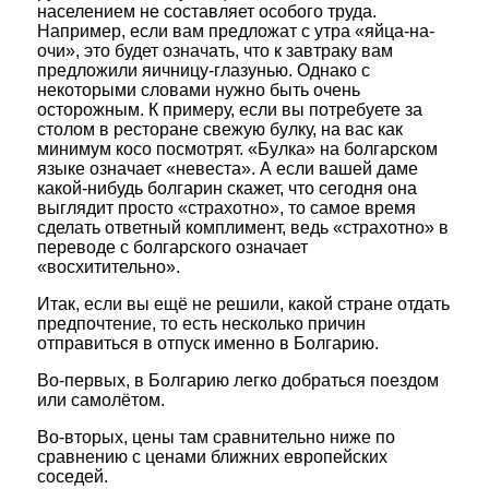
населением не составляет особого труда.
Например, если вам предложат с утра «яйца-на-
очи», это будет означать, что к завтраку вам
предложили яичницу-глазунью. Однако с
некоторыми словами нужно быть очень
осторожным. К примеру, если вы потребуете за
столом в ресторане свежую булку, на вас как
минимум косо посмотрят. «Булка» на болгарском
языке означает «невеста». А если вашей даме
какой-нибудь болгарин скажет, что сегодня она
выглядит просто «страхотно», то самое время
сделать ответный комплимент, ведь «страхотно» в
переводе с болгарского означает
«восхитительно».
Итак, если вы ещё не решили, какой стране отдать
предпочтение, то есть несколько причин
отправиться в отпуск именно в Болгарию.
Во-первых, в Болгарию легко добраться поездом
или самолётом.
Во-вторых, цены там сравнительно ниже по
сравнению с ценами ближних европейских
соседей.