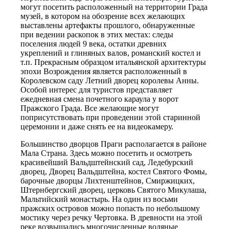
могут посетить расположенный на территории Града
музей, в котором на обозрение всех желающих
выставлены артефакты прошлого, обнаруженные
при ведении раскопок в этих местах: следы
поселения людей 9 века, остатки древних
укреплений и глиняных валов, романский костел и
т.п. Прекрасным образцом итальянской архитектуры
эпохи Возрождения является расположенный в
Королевском саду Летний дворец королевы Анны.
Особой интерес для туристов представляет
ежедневная смена почетного караула у ворот
Пражского Града. Все желающие могут
поприсутствовать при проведении этой старинной
церемонии и даже снять ее на видеокамеру.
Большинство дворцов Праги располагается в районе
Мала Страна. Здесь можно посетить и осмотреть
красивейший Вальдштейнский сад, Ледебурский
дворец, Дворец Вальдштейна, костел Святого Фомы,
барочные дворцы Лихтенштейнов, Смиржицких,
Штернбергский дворец, церковь Святого Микулаша,
Мальтийский монастырь. На один из восьми
пражских островов можно попасть по небольшому
мостику через речку Чертовка. В древности на этой
реке возвышались многочисленные водяные