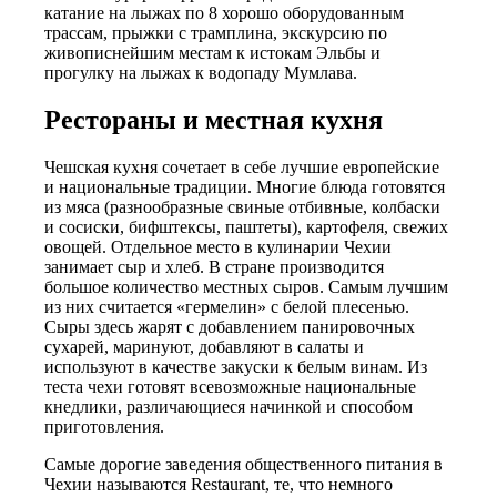
катание на лыжах по 8 хорошо оборудованным
трассам, прыжки с трамплина, экскурсию по
живописнейшим местам к истокам Эльбы и
прогулку на лыжах к водопаду Мумлава.
Рестораны и местная кухня
Чешская кухня сочетает в себе лучшие европейские
и национальные традиции. Многие блюда готовятся
из мяса (разнообразные свиные отбивные, колбаски
и сосиски, бифштексы, паштеты), картофеля, свежих
овощей. Отдельное место в кулинарии Чехии
занимает сыр и хлеб. В стране производится
большое количество местных сыров. Самым лучшим
из них считается «гермелин» с белой плесенью.
Сыры здесь жарят с добавлением панировочных
сухарей, маринуют, добавляют в салаты и
используют в качестве закуски к белым винам. Из
теста чехи готовят всевозможные национальные
кнедлики, различающиеся начинкой и способом
приготовления.
Самые дорогие заведения общественного питания в
Чехии называются Restaurant, те, что немного