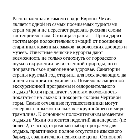
Расположенная в самом сердце Европы Чехия
является одной из самых посещаемых туристами
стран мира и не перестает радовать россиян своим
гостеприимством. Столица страны — Прага дарит
гостям море положительных эмоций от посещения
старинных каменных замков, королевских дворцов и
музеев. Известные чешские курорты дают
возможность не только отдохнуть от городского
шума в окружении великолепной природы, но и
поправить свое драгоценное здоровье. Санатории
страны круглый год открыты для всех желающих, да
и цены их приятно удивляют. Помимо насыщенной
экскурсионной программы и оздоровительного
отдыха Чехия предлагает туристам возможность
покататься на лыжах и покорить склоны Чертовой
горы. Самые отчаянные путешественники могут
совершить прыжок на лыжах с крупнейшего в мире
трамплина. К основным положительным моментам
отдыха в Чехии относится недолгий авиаперелет (не
более 2,5 часов), огромный выбор программ для
отдыха, практически полное отсутствие языкового
барьера, сравнительно невысокие цены. Основной