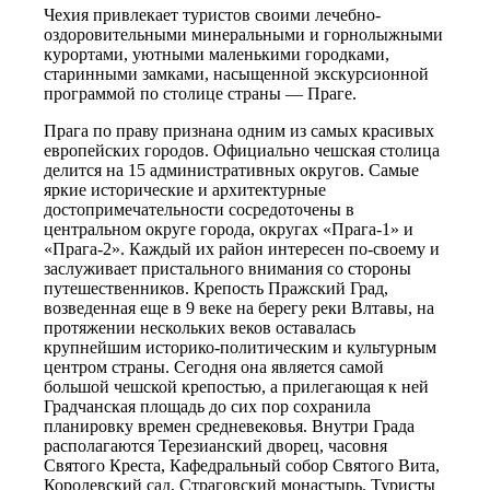
Чехия привлекает туристов своими лечебно-
оздоровительными минеральными и горнолыжными
курортами, уютными маленькими городками,
старинными замками, насыщенной экскурсионной
программой по столице страны — Праге.
Прага по праву признана одним из самых красивых
европейских городов. Официально чешская столица
делится на 15 административных округов. Самые
яркие исторические и архитектурные
достопримечательности сосредоточены в
центральном округе города, округах «Прага-1» и
«Прага-2». Каждый их район интересен по-своему и
заслуживает пристального внимания со стороны
путешественников. Крепость Пражский Град,
возведенная еще в 9 веке на берегу реки Влтавы, на
протяжении нескольких веков оставалась
крупнейшим историко-политическим и культурным
центром страны. Сегодня она является самой
большой чешской крепостью, а прилегающая к ней
Градчанская площадь до сих пор сохранила
планировку времен средневековья. Внутри Града
располагаются Терезианский дворец, часовня
Святого Креста, Кафедральный собор Святого Вита,
Королевский сад, Страговский монастырь. Туристы