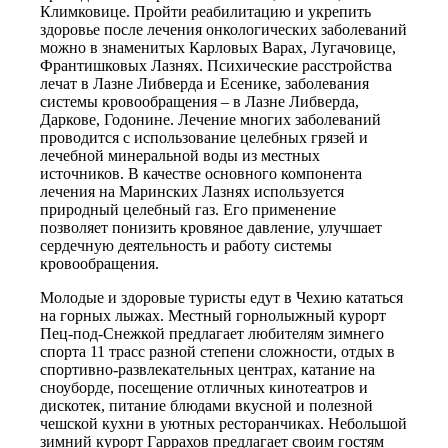
Климковице. Пройти реабилитацию и укрепить
здоровье после лечения онкологических заболеваний
можно в знаменитых Карловых Варах, Лугачовице,
Франтишковых Лазнях. Психические расстройства
лечат в Лазне Либверда и Есенике, заболевания
системы кровообращения – в Лазне Либверда,
Даркове, Годонине. Лечение многих заболеваний
проводится с использование целебных грязей и
лечебной минеральной воды из местных
источников. В качестве основного компонента
лечения на Маринских Лазнях используется
природный целебный газ. Его применение
позволяет понизить кровяное давление, улучшает
сердечную деятельность и работу системы
кровообращения.
Молодые и здоровые туристы едут в Чехию кататься
на горных лыжах. Местный горнолыжный курорт
Пец-под-Снежкой предлагает любителям зимнего
спорта 11 трасс разной степени сложности, отдых в
спортивно-развлекательных центрах, катание на
сноуборде, посещение отличных кинотеатров и
дискотек, питание блюдами вкусной и полезной
чешской кухни в уютных ресторанчиках. Небольшой
зимний курорт Гаррахов предлагает своим гостям