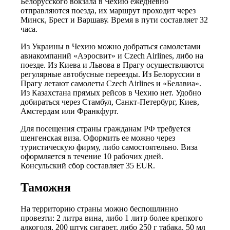
Белорусского вокзала в Чехию ежедневно
отправляются поезда, их маршрут проходит через
Минск, Брест и Варшаву. Время в пути составляет 32
часа.
Из Украины в Чехию можно добраться самолетами
авиакомпаний «Аэросвит» и Czech Airlines, либо на
поезде. Из Киева и Львова в Прагу осуществляются
регулярные автобусные переезды. Из Белоруссии в
Прагу летают самолеты Czech Airlines и «Белавиа».
Из Казахстана прямых рейсов в Чехию нет. Удобно
добираться через Стамбул, Санкт-Петербург, Киев,
Амстердам или Франкфурт.
Для посещения страны гражданам РФ требуется
шенгенская виза. Оформить ее можно через
туристическую фирму, либо самостоятельно. Виза
оформляется в течение 10 рабочих дней.
Консульский сбор составляет 35 EUR.
Таможня
На территорию страны можно беспошлинно
провезти: 2 литра вина, либо 1 литр более крепкого
алкоголя, 200 штук сигарет, либо 250 г табака, 50 мл