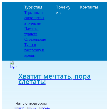
Туристам
Почему
Контакты
мы
Термины и
сокращения
в туризме
Памятка
туриста
Страхование
Туры в
рассрочку и
кредит
Хватит мечтать, пора
слетать!
Чат с оператором