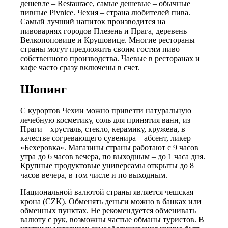
дешевле – Restaurace, самые дешевые – обычные
пивные Pivnice. Чехия – страна любителей пива.
Самый лучший напиток производится на
пивоварнях городов Плезень и Прага, деревень
Велкопоповице и Крушовице. Многие рестораны
страны могут предложить своим гостям пиво
собственного производства. Чаевые в ресторанах и
кафе часто сразу включены в счет.
Шопинг
С курортов Чехии можно привезти натуральную
лечебную косметику, соль для принятия ванн, из
Праги – хрусталь, стекло, керамику, кружева, в
качестве согревающего сувенира – абсент, ликер
«Бехеровка». Магазины страны работают с 9 часов
утра до 6 часов вечера, по выходным – до 1 часа дня.
Крупные продуктовые универсамы открыты до 8
часов вечера, в том числе и по выходным.
Национальной валютой страны является чешская
крона (CZK). Обменять деньги можно в банках или
обменных пунктах. Не рекомендуется обменивать
валюту с рук, возможны частые обманы туристов. В