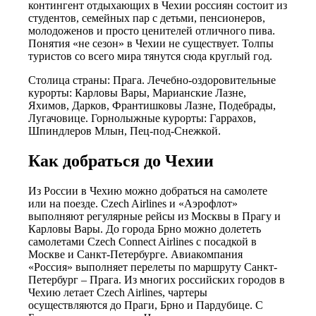
контингент отдыхающих в Чехии россиян состоит из
студентов, семейных пар с детьми, пенсионеров,
молодоженов и просто ценителей отличного пива.
Понятия «не сезон» в Чехии не существует. Толпы
туристов со всего мира тянутся сюда круглый год.
Столица страны: Прага. Лечебно-оздоровительные
курорты: Карловы Вары, Марианские Лазне,
Яхимов, Дарков, Франтишковы Лазне, Подебрады,
Лугачовице. Горнолыжные курорты: Гаррахов,
Шпиндлеров Млын, Пец-под-Снежкой.
Как добраться до Чехии
Из России в Чехию можно добраться на самолете
или на поезде. Czech Airlines и «Аэрофлот»
выполняют регулярные рейсы из Москвы в Прагу и
Карловы Вары. До города Брно можно долететь
самолетами Czech Connect Airlines с посадкой в
Москве и Санкт-Петербурге. Авиакомпания
«Россия» выполняет перелеты по маршруту Санкт-
Петербург – Прага. Из многих российских городов в
Чехию летает Czech Airlines, чартеры
осуществляются до Праги, Брно и Пардубице. С