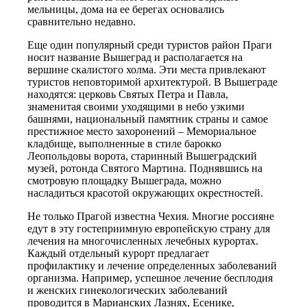
мельницы, дома на ее берегах основались
сравнительно недавно.
Еще один популярный среди туристов район Праги
носит название Вышеград и располагается на
вершине скалистого холма. Эти места привлекают
туристов неповторимой архитектурой. В Вышеграде
находятся: церковь Святых Петра и Павла,
знаменитая своими уходящими в небо узкими
башнями, национальный памятник страны и самое
престижное место захоронений – Мемориальное
кладбище, выполненные в стиле барокко
Леопольдовы ворота, старинный Вышеградский
музей, ротонда Святого Мартина. Поднявшись на
смотровую площадку Вышеграда, можно
насладиться красотой окружающих окрестностей.
Не только Прагой известна Чехия. Многие россияне
едут в эту гостеприимную европейскую страну для
лечения на многочисленных лечебных курортах.
Каждый отдельный курорт предлагает
профилактику и лечение определенных заболеваний
организма. Например, успешное лечение бесплодия
и женских гинекологических заболеваний
проводится в Марианских Лазнях, Есенике,