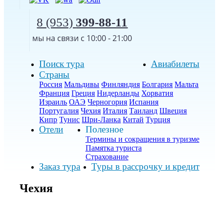
8 (953)
399-88-11
мы на связи с 10:00 - 21:00
Поиск тура
Авиабилеты
Страны
Россия
Мальдивы
Финляндия
Болгария
Мальта
Франция
Греция
Нидерланды
Хорватия
Израиль
ОАЭ
Черногория
Испания
Португалия
Чехия
Италия
Таиланд
Швеция
Кипр
Тунис
Шри-Ланка
Китай
Турция
Отели
Полезное
Термины и сокращения в туризме
Памятка туриста
Страхование
Заказ тура
Туры в рассрочку и кредит
Чехия