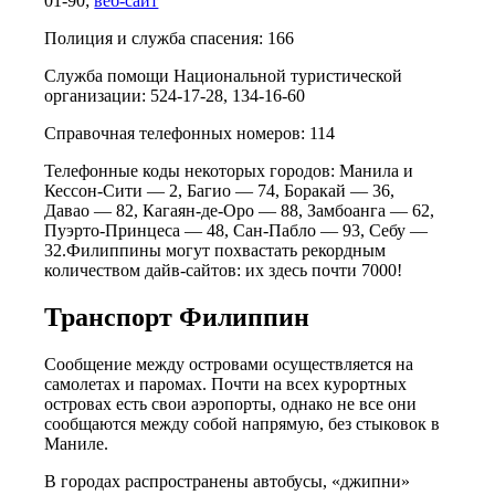
01-90;
веб-сайт
Полиция и служба спасения: 166
Служба помощи Национальной туристической
организации: 524-17-28, 134-16-60
Справочная телефонных номеров: 114
Телефонные коды некоторых городов: Манила и
Кессон-Сити — 2, Багио — 74, Боракай — 36,
Давао — 82, Кагаян-де-Оро — 88, Замбоанга — 62,
Пуэрто-Принцеса — 48, Сан-Пабло — 93, Себу —
32.Филиппины могут похвастать рекордным
количеством дайв-сайтов: их здесь почти 7000!
Транспорт Филиппин
Сообщение между островами осуществляется на
самолетах и паромах. Почти на всех курортных
островах есть свои аэропорты, однако не все они
сообщаются между собой напрямую, без стыковок в
Маниле.
В городах распространены автобусы, «джипни»