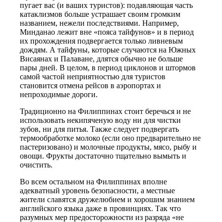
пугает вас (и ваших туристов): подавляющая часть
катаклизмов больше устрашает своим громким
названием, нежели последствиями. Например,
Минданао лежит вне «пояса тайфунов» и в период
их прохождения подвергается только ливневым
дождям. А тайфуны, которые случаются на Южных
Висаянах и Палаване, длятся обычно не больше
пары дней. В целом, в период циклонов и штормов
самой частой неприятностью для туристов
становится отмена рейсов в аэропортах и
непроходимые дороги.
Традиционно на Филиппинах стоит беречься и не
использовать некипяченую воду ни для чистки
зубов, ни для питья. Также следует подвергать
термообработке молоко (если оно предварительно не
пастеризовано) и молочные продукты, мясо, рыбу и
овощи. Фрукты достаточно тщательно вымыть и
очистить.
Во всем остальном на Филиппинах вполне
адекватный уровень безопасности, а местные
жители славятся дружелюбием и хорошим знанием
английского языка даже в провинциях. Так что
разумных мер предосторожности из разряда «не