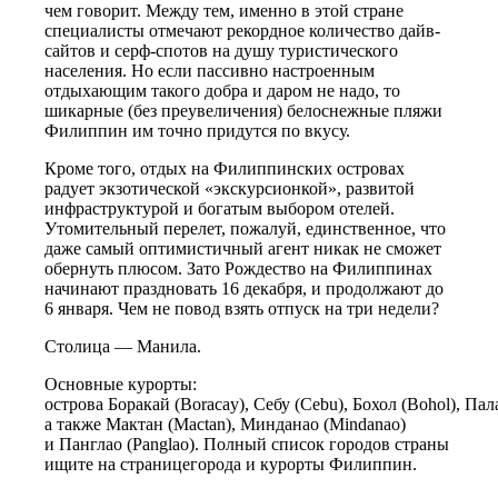
чем говорит. Между тем, именно в этой стране
специалисты отмечают рекордное количество дайв-
сайтов и серф-спотов на душу туристического
населения. Но если пассивно настроенным
отдыхающим такого добра и даром не надо, то
шикарные (без преувеличения) белоснежные пляжи
Филиппин им точно придутся по вкусу.
Кроме того, отдых на Филиппинских островах
радует экзотической «экскурсионкой», развитой
инфраструктурой и богатым выбором отелей.
Утомительный перелет, пожалуй, единственное, что
даже самый оптимистичный агент никак не сможет
обернуть плюсом. Зато Рождество на Филиппинах
начинают праздновать 16 декабря, и продолжают до
6 января. Чем не повод взять отпуск на три недели?
Столица — Манила.
Основные курорты:
острова Боракай (Boracay), Себу (Cebu), Бохол (Bohol), Па
а также Мактан (Mactan), Минданао (Mindanao)
и Панглао (Panglao). Полный список городов страны
ищите на страницегорода и курорты Филиппин.