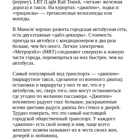
(jeepney), LRT (Light Rail Transit, «легкая» железная
дорога) и такси. На курортах: «джипни», лодки и
«трициклы» — трехколесные велосипеды или
мопеды.
В Маниле хорошо развита городская автобусная сеть,
есть двухэтажные «дабл-деккеры». Стоимость
проезда на автобусе с кондиционером в два раза
больше, чем без оного. Легкие электрички
«Метрорэйл» (MRT) соединяют северную и южную
части города, перемещаться на них быстрее, чем на
автобусах.
Самый популярный вид транспорта — «джипни»
(маршрутное такси, сделанное из военного джипа);
остановки и маршруты у них те же, что и у
автобусов, но, сверх того, они могут остановиться
где угодно по желанию пассажира. «Джипни»
неизменно радуют глаз: большие, раскрашенные
всеми цветами радуги джипы без стекол и дверей.
Трудно поверить, что это самый настоящий
городской общественный транспорт. У каждого
«джипни» есть свой номер и имя, чаще всего
женское: хозяева называют их в честь своих жен,
дочерей и любовниц.