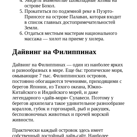
Увидеть знаменитые Шоколадные холмы на
острове Бохол.
Прокатиться по подземной реке в Пуэрто-
Принсесе на острове Палаван, которая входит
в список главных достопримечательностей
Земли.
Отдаться местным мастерам национального
массажа — хилот на приеме у хилера.
Дайвинг на Филиппинах
Дайвинг на Филиппинах — один из наиболее ярких
и разнообразных в мире. Еще бы: тропические моря,
омывающие 7 тыс. Филиппинских островов,
постоянно обогащаются течениями, приходящими с
берегов Японии, из Тихого океана, Южно-
Китайского и Индийского морей, и даже
легендарного «дайв-моря» Сулавеси. Поэтому у
берегов архипелага такое удивительное разнообразие
кораллов, губок и горгонарий, рыб и ракушек,
беспозвоночных животных и прочей морской
живности.
Практически каждый островок здесь имеет
собственный достойный дайв-сайт. Наиболее