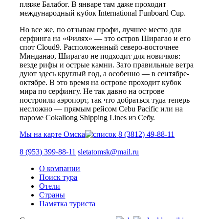
пляже Балабог. В январе там даже проходит
международный кубок International Funboard Cup.
Но все же, по отзывам профи, лучшее место для
серфинга на «Филях» — это остров Ширагао и его
спот Cloud9. Расположенный северо-восточнее
Минданао, Ширагао не подходит для новичков:
везде рифы и острые камни. Зато правильные ветра
дуют здесь круглый год, а особенно — в сентябре-
октябре. В это время на острове проходит кубок
мира по серфингу. Не так давно на острове
построили аэропорт, так что добраться туда теперь
несложно — прямым рейсом Cebu Pacific или на
пароме Cokaliong Shipping Lines из Себу.
Мы на карте Омска
8 (3812) 49-88-11
8 (953) 399-88-11
sletatomsk@mail.ru
О компании
Поиск тура
Отели
Страны
Памятка туриста