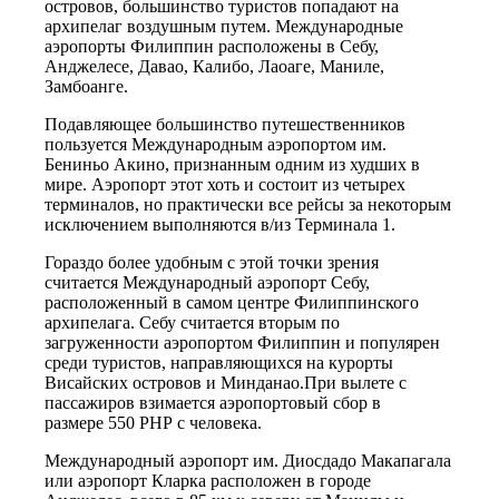
островов, большинство туристов попадают на
архипелаг воздушным путем. Международные
аэропорты Филиппин расположены в Себу,
Анджелесе, Давао, Калибо, Лаоаге, Маниле,
Замбоанге.
Подавляющее большинство путешественников
пользуется Международным аэропортом им.
Бениньо Акино, признанным одним из худших в
мире. Аэропорт этот хоть и состоит из четырех
терминалов, но практически все рейсы за некоторым
исключением выполняются в/из Терминала 1.
Гораздо более удобным с этой точки зрения
считается Международный аэропорт Себу,
расположенный в самом центре Филиппинского
архипелага. Себу считается вторым по
загруженности аэропортом Филиппин и популярен
среди туристов, направляющихся на курорты
Висайских островов и Минданао.При вылете с
пассажиров взимается аэропортовый сбор в
размере 550 PHP с человека.
Международный аэропорт им. Диосдадо Макапагала
или аэропорт Кларка расположен в городе