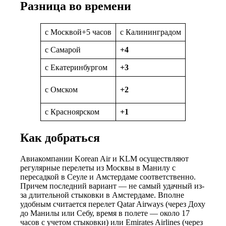
Разница во времени
c Москвой+5 часов
c Калининградом
+6 часов
c Самарой
+4
c Якутско
c Екатеринбургом
+3
c Владиво
c Северо-
c Омском
+2
Курильск
c Красноярском
+1
c Камчатк
Как добраться
Авиакомпании Korean Air и KLM осуществляют
регулярные перелеты из Москвы в Манилу с
пересадкой в Сеуле и Амстердаме соответственно.
Причем последний вариант — не самый удачный из-
за длительной стыковки в Амстердаме. Вполне
удобным считается перелет Qatar Airways (через Доху
до Манилы или Себу, время в полете — около 17
часов с учетом стыковки) или Emirates Airlines (через