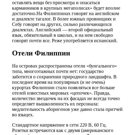
оставлять вещи без присмотра и опасаться
карманников в крупных мегаполисах» будет вполне
достаточно.На Филиппинах говорят на английском
и диалекте тагалог. В более южных провинциях и
Себу говорят на других, сильно различающихся
диалектах. Английский — второй официальный
язык, обязательный в школах, и на нем свободно
говорят почти все. Реже употребляется испанский.
Отели Филиппин
На островах распространены отели «бунгального»
типа, многоэтажных почти нет: государство
заботится о сохранении природного ландшафта. В
последнее время на популярных (и не очень)
курортах Филиппин стало появляться все больше
отелей известных мировых «цепочек». Правда,
количество звездочек на их фасадах не всегда точно
определяет вышколенность их персонала:
медлительность аборигенов уже давно стала притчей
во языцех.
Стандартное напряжение в сети 220 В, 60 Гц.
Розетки встречаются как с двумя (американского