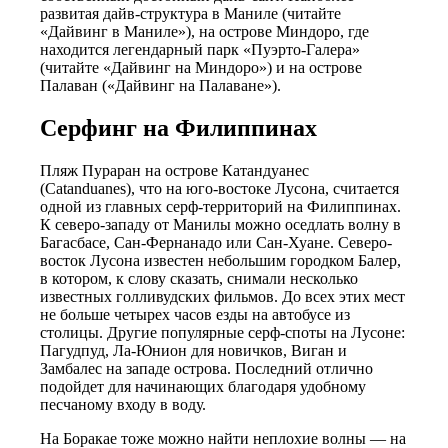
развитая дайв-структура в Маниле (читайте
«Дайвинг в Маниле»), на острове Миндоро, где
находится легендарный парк «Пуэрто-Галера»
(читайте «Дайвинг на Миндоро») и на острове
Палаван («Дайвинг на Палаване»).
Серфинг на Филиппинах
Пляж Пураран на острове Катандуанес
(Catanduanes), что на юго-востоке Лусона, считается
одной из главных серф-территорий на Филиппинах.
К северо-западу от Манилы можно оседлать волну в
Багасбасе, Сан-Фернанадо или Сан-Хуане. Северо-
восток Лусона известен небольшим городком Балер,
в котором, к слову сказать, снимали несколько
известных голливудских фильмов. До всех этих мест
не больше четырех часов езды на автобусе из
столицы. Другие популярные серф-споты на Лусоне:
Пагудпуд, Ла-Юнион для новичков, Виган и
Замбалес на западе острова. Последний отлично
подойдет для начинающих благодаря удобному
песчаному входу в воду.
На Боракае тоже можно найти неплохие волны — на