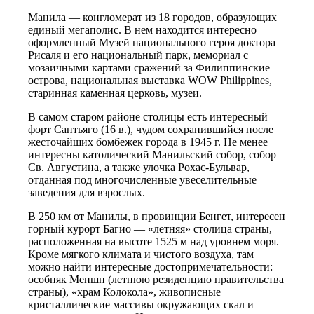
Манила — конгломерат из 18 городов, образующих
единый мегаполис. В нем находится интересно
оформленный Музей национального героя доктора
Рисаля и его национальный парк, мемориал с
мозаичными картами сражений за Филиппинские
острова, национальная выставка WOW Philippines,
старинная каменная церковь, музеи.
В самом старом районе столицы есть интересный
форт Сантьяго (16 в.), чудом сохранившийся после
жесточайших бомбежек города в 1945 г. Не менее
интересны католический Манильский собор, собор
Св. Августина, а также улочка Рохас-Бульвар,
отданная под многочисленные увеселительные
заведения для взрослых.
В 250 км от Манилы, в провинции Бенгет, интересен
горный курорт Багио — «летняя» столица страны,
расположенная на высоте 1525 м над уровнем моря.
Кроме мягкого климата и чистого воздуха, там
можно найти интересные достопримечательности:
особняк Меншн (летнюю резиденцию правительства
страны), «храм Колокола», живописные
кристаллические массивы окружающих скал и