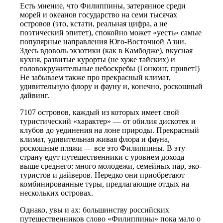
Есть мнение, что Филиппины, затерянное среди
морей и океанов государство на семи тысячах
островов (это, кстати, реальная цифра, а не
поэтический эпитет), спокойно может «уесть» самые
популярные направления Юго-Восточной Азии.
Здесь вдоволь экзотики (как в Камбодже), вкусная
кухня, развитые курорты (не хуже тайских) и
головокружительные небоскребы (Гонконг, привет!)
Не забываем также про прекрасный климат,
удивительную флору и фауну и, конечно, роскошный
дайвинг.
7107 островов, каждый из которых имеет свой
туристический «характер» — от обилия дискотек и
клубов до уединения на лоне природы. Прекрасный
климат, удивительная живая флора и фауна,
роскошные пляжи — все это Филиппины. В эту
страну едут путешественники с уровнем дохода
выше среднего: много молодежи, семейных пар, эко-
туристов и дайверов. Нередко они приобретают
комбинированные туры, предлагающие отдых на
нескольких островах.
Однако, увы и ах: большинству российских
путешественников слово «Филиппины» пока мало о