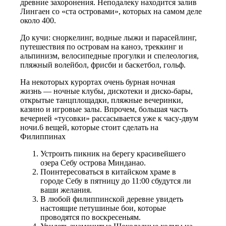
древние захоронения. Неподалеку находится залив
Лингаен со «ста островами», которых на самом деле
около 400.
До кучи: сноркелинг, водные лыжи и парасейлинг,
путешествия по островам на каноэ, треккинг и
альпинизм, велосипедные прогулки и спелеология,
пляжный волейбол, фрисби и баскетбол, гольф.
На некоторых курортах очень бурная ночная
жизнь — ночные клубы, дискотеки и диско-бары,
открытые танцплощадки, пляжные вечеринки,
казино и игровые залы. Впрочем, большая часть
вечерней «тусовки» рассасывается уже к часу-двум
ночи.6 вещей, которые стоит сделать на
Филиппинах
Устроить пикник на берегу красивейшего
озера Себу острова Минданао.
Поинтересоваться в китайском храме в
городе Себу в пятницу до 11:00 сбудутся ли
ваши желания.
В любой филиппинской деревне увидеть
настоящие петушиные бои, которые
проводятся по воскресеньям.