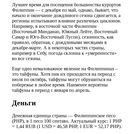
Лучшее время для посещения большинства курортов
Филиппин — с декабря по май, однако, бывает, что
начало и окончание дождливого сезона сдвигается, а
регионы испытывают влияние различных циклонов.
Например, в восточной части Филиппин
(Восточный Минданао, Южный Лейте, Восточный
Самар и Юго-Восточный Лусон), сезонность, как
правило, обратная, с дождливыми месяцами в
декабре-марте. А в некоторых частях страны,
например в Себу, погода склонна к «умеренности»
во все сезоны.
Еще одно немаловажное явление на Филиппинах –
это тайфуны. Хотя пик их приходится на период с
июля по октябрь, тайфуны могут обрушиться на
побережье в любое время. Наименее вероятны
тайфуны в период с января по апрель.
Деньги
Денежная единица страны — Филиппинское песо
(PHP), в 1 песо 100 сентаво. Актуальный курс: 1 PHP
= 1,44 RUB (1 USD = 46,58 PHP, 1 EUR = 52,17 PHP).