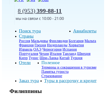
8 (953)
399-88-11
мы на связи с 10:00 - 21:00
Поиск тура
Авиабилеты
Страны
Россия
Мальдивы
Финляндия
Болгария
Мальта
Франция
Греция
Нидерланды
Хорватия
Израиль
ОАЭ
Черногория
Испания
Португалия
Чехия
Италия
Таиланд
Швеция
Кипр
Тунис
Шри-Ланка
Китай
Турция
Отели
Полезное
Термины и сокращения в туризме
Памятка туриста
Страхование
Заказ тура
Туры в рассрочку и кредит
Филиппины