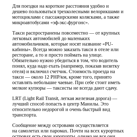
Для поездки на короткие расстояния удобно и
дешево пользоваться трехколесными велорикшами и
мотоциклами с пассажирскими колясками, а также
микроавтобусами «эф-экс-фургонс».
Такси распространены повсеместно — от крупных
легковых автомобилей до маленьких
автомобильчиков, которые носят название «PU-
кабины». Всегда можно заказать такси в отеле или
ресторане, а то и просто поймать на улице.
Обязательно нужно убедиться в том, что водитель
понял, куда надо ехать (например, показав визитку
отеля) и включил счетчик. Стоимость проезда на
такси — около 12 PHP/км, кроме того, принято
оставлять небольшие чаевые. При себе стоит иметь
мелкие купюры — таксисты не всегда дают сдачу.
LRT (Light Rail Transit, легкая железная дорога) —
лучший способ попасть в центр Манилы. Это
относительно недорогой и очень быстрый вид
транспорта.
Сообщение между островами осуществляется
на самолетах или паромах. Почти на всех курортных
островах есть свои аэропорты, однако не все они