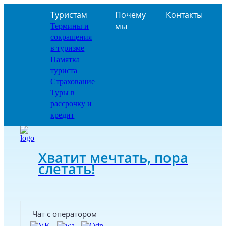
Туристам
Почему
Контакты
мы
Термины и
сокращения
в туризме
Памятка
туриста
Страхование
Туры в
рассрочку и
кредит
Хватит мечтать, пора
слетать!
Чат с оператором