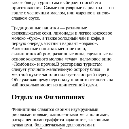
заказе блюда турист сам выбирает способ его
приготовления. Самые популярные варианты — на
гриле с чесночным маслом, или жареное в кисло-
сладком соусе.
Традиционные напитки — различные
свежевыжатые соки, лимонады и легкое кокосовое
молоко «буко», а также холодный чай и кофе, в
первую очередь местный вариант «барако».
Алкогольные напитки: местное пиво,
филиппинский ром, различные вина, сделанные на
основе кокосового молока «туда», пальмовое вино
«Ломбонак» и прочие.В ресторанах туристам
следует уточнять желательную остроту блюд — в
местной кухне часто используется острый перец.
Обслуживающему персоналу принято оставлять на
чай несколько монет из принесенной сдачи.
Отдых на Филиппинах
Филиппины славятся своими изумрудными
рисовыми полями, оживленными мегаполисами,
раскрашенными граффити «джипни», тлеющими
вулканами, большеглазыми долгопятами и