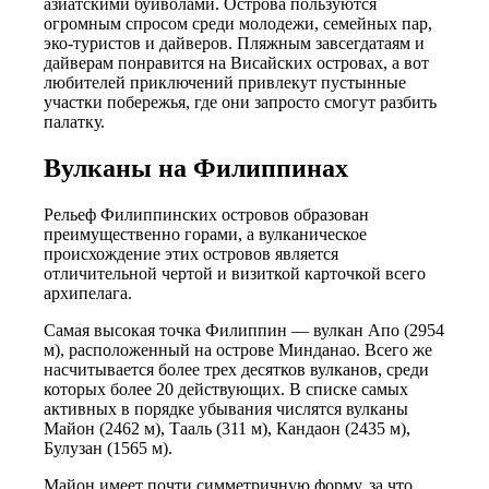
азиатскими буйволами. Острова пользуются
огромным спросом среди молодежи, семейных пар,
эко-туристов и дайверов. Пляжным завсегдатаям и
дайверам понравится на Висайских островах, а вот
любителей приключений привлекут пустынные
участки побережья, где они запросто смогут разбить
палатку.
Вулканы на Филиппинах
Рельеф Филиппинских островов образован
преимущественно горами, а вулканическое
происхождение этих островов является
отличительной чертой и визиткой карточкой всего
архипелага.
Самая высокая точка Филиппин — вулкан Апо (2954
м), расположенный на острове Минданао. Всего же
насчитывается более трех десятков вулканов, среди
которых более 20 действующих. В списке самых
активных в порядке убывания числятся вулканы
Майон (2462 м), Тааль (311 м), Кандаон (2435 м),
Булузан (1565 м).
Майон имеет почти симметричную форму, за что,