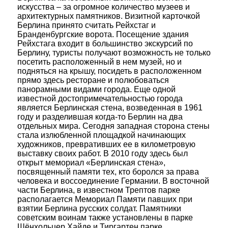
искусства – за огромное количество музеев и
архитектурных памятников. Визитной карточкой
Берлина принято считать Рейхстаг и
Бранденбургские ворота. Посещение здания
Рейхстага входит в большинство экскурсий по
Берлину, туристы получают возможность не только
посетить расположенный в нем музей, но и
подняться на крышу, посидеть в расположенном
прямо здесь ресторане и полюбоваться
панорамными видами города. Еще одной
известной достопримечательностью города
является Берлинская стена, возведенная в 1961
году и разделившая когда-то Берлин на два
отдельных мира. Сегодня западная сторона стены
стала излюбленной площадкой начинающих
художников, превративших ее в километровую
выставку своих работ. В 2010 году здесь был
открыт мемориал «Берлинская стена»,
посвященный памяти тех, кто боролся за права
человека и воссоединение Германии. В восточной
части Берлина, в известном Трептов парке
располагается Мемориал Памяти павших при
взятии Берлина русских солдат. Памятники
советским воинам также установлены в парке
Шёнхольцер Хайде и Тиргартен парке.