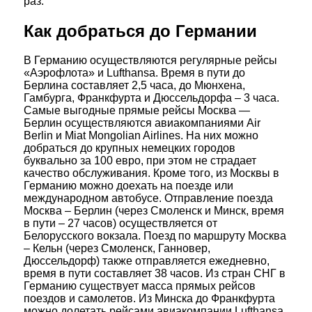
раз.
Как добраться до Германии
В Германию осуществляются регулярные рейсы
«Аэрофлота» и Lufthansa. Время в пути до
Берлина составляет 2,5 часа, до Мюнхена,
Гамбурга, Франкфурта и Дюссельдорфа – 3 часа.
Самые выгодные прямые рейсы Москва —
Берлин осуществляются авиакомпаниями Air
Berlin и Miat Mongolian Airlines. На них можно
добраться до крупных немецких городов
буквально за 100 евро, при этом не страдает
качество обслуживания. Кроме того, из Москвы в
Германию можно доехать на поезде или
международном автобусе. Отправление поезда
Москва – Берлин (через Смоленск и Минск, время
в пути – 27 часов) осуществляется от
Белорусского вокзала. Поезд по маршруту Москва
– Кельн (через Смоленск, Ганновер,
Дюссельдорф) также отправляется ежедневно,
время в пути составляет 38 часов. Из стран СНГ в
Германию существует масса прямых рейсов
поездов и самолетов. Из Минска до Франкфурта
можно долетать рейсами авиакомпании Lufthansa.