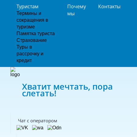
Туристам
Почему
Контакты
мы
Термины и
сокращения в
туризме
Памятка туриста
Страхование
Туры в
рассрочку и
кредит
Хватит мечтать, пора
слетать!
Чат с оператором