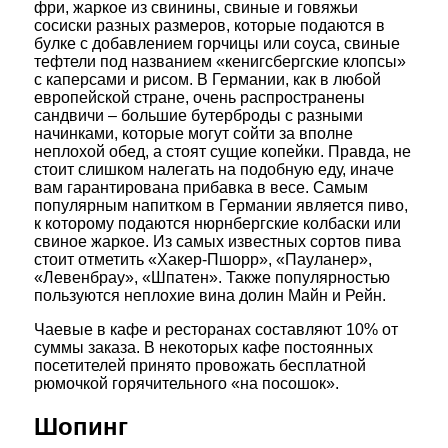
фри, жаркое из свинины, свиные и говяжьи
сосиски разных размеров, которые подаются в
булке с добавлением горчицы или соуса, свиные
тефтели под названием «кенигсбергские клопсы»
с каперсами и рисом. В Германии, как в любой
европейской стране, очень распространены
сандвичи – большие бутерброды с разными
начинками, которые могут сойти за вполне
неплохой обед, а стоят сущие копейки. Правда, не
стоит слишком налегать на подобную еду, иначе
вам гарантирована прибавка в весе. Самым
популярным напитком в Германии является пиво,
к которому подаются нюрнбергские колбаски или
свиное жаркое. Из самых известных сортов пива
стоит отметить «Хакер-Пшорр», «Пауланер»,
«Левенбрау», «Шпатен». Также популярностью
пользуются неплохие вина долин Майн и Рейн.
Чаевые в кафе и ресторанах составляют 10% от
суммы заказа. В некоторых кафе постоянных
посетителей принято провожать бесплатной
рюмочкой горячительного «на посошок».
Шопинг