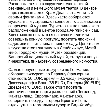
Располагается он в окружении мюнхенской
резиденции и немецкого музея театра. В центре
парка возвышается Храм Дианы, знаменитый
своими фонтанами. Здесь часто собираются
музыканты и устраивают концерты классической и
современной музыки. Туристов также привлекает
расположенный в центре города Английский сад.
Здесь можно покататься на велосипеде или
совершить конную прогулку, посетить японский
садик или выпить пива в пивном саду. Ценителям
искусства стоит заглянуть в Ленбах-хаус, Музей
кино, Городской музей, Музей резиденции,
Баварский национальный музей, старую и новую
пинакотеки, пинакотеку современного искусства.
Самые популярные экскурсии по Германии:
обзорная экскурсия по Берлину (примерная
стоимость 50 EUR, время – 3,5 часа), экскурсия в
Дюссельдорф и Бонн (35 EUR), Потсдам (60 EUR),
Дрезден (70 EUR). Также стоит посетить
многочисленные парки развлечений (Леголенд,
Фантазиленд, Европа-парк, Ханса-парк),
совершить поездку в города Брюгге и Гент,
отдохнуть на термальном курорте Бад-Хомбург.