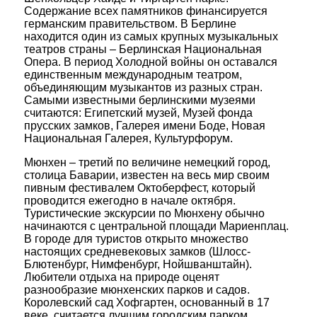
Содержание всех памятников финансируется
германским правительством. В Берлине
находится один из самых крупных музыкальных
театров страны – Берлинская Национальная
Опера. В период Холодной войны он оставался
единственным международным театром,
объединяющим музыкантов из разных стран.
Самыми известными берлинскими музеями
считаются: Египетский музей, Музей фонда
прусских замков, Галерея имени Боде, Новая
Национальная Галерея, Культурфорум.
Мюнхен – третий по величине немецкий город,
столица Баварии, известен на весь мир своим
пивным фестивалем Октоберфест, который
проводится ежегодно в начале октября.
Туристические экскурсии по Мюнхену обычно
начинаются с центральной площади Мариенплац.
В городе для туристов открыто множество
настоящих средневековых замков (Шлосс-
Блютенбург, Нимфенбург, Нойшванштайн).
Любители отдыха на природе оценят
разнообразие мюнхенских парков и садов.
Королевский сад Хофгартен, основанный в 17
веке, считается лучшим городским парком.