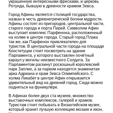
украшенную интересными фресками, и церковь
Ротунда, бывшую в древности храмом Зевса.
Город Афины является столицей государства,
назван в честь древнегреческой богини мудрости.
Афины состоят из пригородов, центральной части,
старого города и порта Пирей. Символом Афин
выступает комплекс Парфенона, расположенный
на холме в центре города. Старый город Плака
так же, как Парфенон привлекателен для
туристов. В центральной части города на площади
Конституции стоит посмотреть на здание
Парламента, у которого выставлен почётный
караул у могилы неизвестного Солдата. За
Парламентом раскинут роскошный королевский
парк Заплио, а за парком находятся знаменитая
арка Адриана и храм Зевса Олимпийского. С
холма Ликабет в центре Афин открывается
удивительный вид на древний город. Сюда можно
подняться на фуникулёре.
В Афинах более двух ста музеев, множество
выставочных комплексов, галерей и храмов.
Туристам стоит побывать в Византийском музее,
который хранит лучшую коллекцию мозаик и икон,