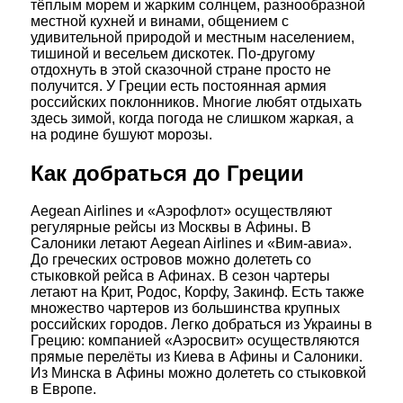
тёплым морем и жарким солнцем, разнообразной
местной кухней и винами, общением с
удивительной природой и местным населением,
тишиной и весельем дискотек. По-другому
отдохнуть в этой сказочной стране просто не
получится. У Греции есть постоянная армия
российских поклонников. Многие любят отдыхать
здесь зимой, когда погода не слишком жаркая, а
на родине бушуют морозы.
Как добраться до Греции
Aegean Airlines и «Аэрофлот» осуществляют
регулярные рейсы из Москвы в Афины. В
Салоники летают Aegean Airlines и «Вим-авиа».
До греческих островов можно долететь со
стыковкой рейса в Афинах. В сезон чартеры
летают на Крит, Родос, Корфу, Закинф. Есть также
множество чартеров из большинства крупных
российских городов. Легко добраться из Украины в
Грецию: компанией «Аэросвит» осуществляются
прямые перелёты из Киева в Афины и Салоники.
Из Минска в Афины можно долететь со стыковкой
в Европе.