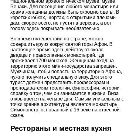
Национальном археологическом музее, музее
Бенаки. Для посещения любого монастыря или
храма женщины должны быть скромно одеты. В
коротких юбках, шортах, с открытыми плечами
дам, скорее всего, не пустят в церковь, а вот
голову здесь покрывать необязательно.
Во время путешествия по стране, можно
совершить круиз вокруг святой горы Афон. В
настоящее время здесь действуют около
двадцати православных монастырей, где
проживает 1700 монахов. Женщинам вход на
территорию этого мини-государства запрещён.
Мужчинам, чтобы попасть на территорию Афона,
нужно получить специальную визу. Для этого
турист должен представить профессорам и
преподавателям теологии, философии, истории
справку о том, чем он занимается в жизни. Виза
открывается на четыре дня. Самым уникальным с
точки зрения архитектуры является монастырь
Симонопетр, основанный в 16 веке на отвесной
скале.
Рестораны и местная кухня