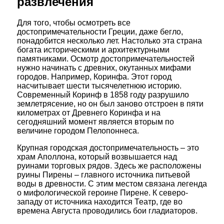
развлечения
Для того, чтобы осмотреть все
достопримечательности Греции, даже бегло,
понадобится несколько лет. Настолько эта страна
богата историческими и архитектурными
памятниками. Осмотр достопримечательностей
нужно начинать с древних, окутанных мифами
городов. Например, Коринфа. Этот город
насчитывает шести тысячелетнюю историю.
Современный Коринф в 1858 году разрушило
землетрясение, но он был заново отстроен в пяти
километрах от Древнего Коринфа и на
сегодняшний момент является вторым по
величине городом Пелопоннеса.
Крупная городская достопримечательность – это
храм Аполлона, который возвышается над
руинами торговых рядов. Здесь же расположены
руины Пирены – главного источника питьевой
воды в древности. С этим местом связана легенда
о мифологической героине Пирене. К северо-
западу от источника находится Театр, где во
времена Августа проводились бои гладиаторов.