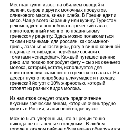
Местная кухня известна обилием овощей и
зелени, сыров и других молочных продуктов,
оливкового масла, вина и хлеба. В Греции едят и
мясо. Чаще всего баранину или курицу. Туристам
рекомендуется попробовать греческий салат,
приготовленный именно по правильному
греческому рецепту. Здесь можно полакомиться
такими новинками для россиян, как осьминог-
гриль, лазанья «Пастицио», рагу в винно-коричной
подливке «стифадо», перчёные сосиски с
томатами «спецофаи». Каждый путешественник
рано или поздно попробует фету – сыр из овечьего
молока, который, кстати, используется для
приготовления знаменитого греческого салата. На
десерт нужно попробовать лукумадес и пахлаву,
греческий йогурт с 10% жирностью, который
готовят из разных видов молока.
Из напитков следует отдать предпочтение
вкусным греческим винам, которые очень трудно
купить в России, и анисовой водке «узо».
Можно быть уверенным, что в Греции точно
никогда не останешься голодным . В любом
городе в каждом районе обязательно обнаружится