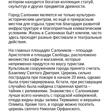
котором находится богатая коллекция статуй,
скульптур и других предметов древности.
Город Салоники является не только культурно-
историческим центром, но ещё и прекрасным
местом для отдыха туристов благодаря развитой
инфраструктуре и благоприятным климатическим
условиям. Жизнь в Салониках бьёт ключом, часто
здесь проходят разные фестивали и театральные
действия.
На главных площадях Салоников – площади
Аристотеля и площади Свободы, расположено
множество кафе и магазинов, которые
непременно придутся по вкусу туристам.
Культовым сооружением города принято считать
Базилику Святого Дмитрия. Церковь сильно
пострадала при пожаре в начале 20 века, однако
была отреставрирована. Кстати, при реставрации
случайно была найдена старинная крипта –
тайник с реликвиями. Знакомство с Салониками
лучше всего начинать с городской набережной,
откуда видны воды залива Термаикос и вершина
Олимпа. Кроме того, в городе можно посетить
церковь святого Николая Орфанского,