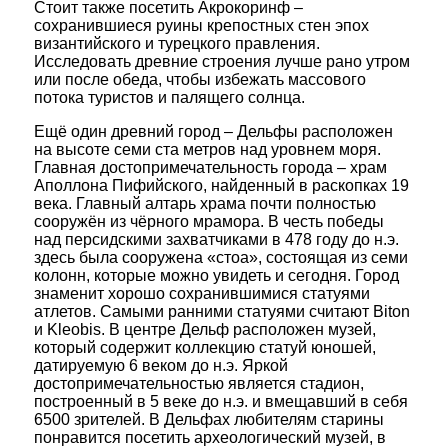
Стоит также посетить Акрокоринф –
сохранившиеся руины крепостных стен эпох
византийского и турецкого правления.
Исследовать древние строения лучше рано утром
или после обеда, чтобы избежать массового
потока туристов и палящего солнца.
Ещё один древний город – Дельфы расположен
на высоте семи ста метров над уровнем моря.
Главная достопримечательность города – храм
Аполлона Пифийского, найденный в раскопках 19
века. Главный алтарь храма почти полностью
сооружён из чёрного мрамора. В честь победы
над персидскими захватчиками в 478 году до н.э.
здесь была сооружена «стоа», состоящая из семи
колонн, которые можно увидеть и сегодня. Город
знаменит хорошо сохранившимися статуями
атлетов. Самыми ранними статуями считают Biton
и Kleobis. В центре Дельф расположен музей,
который содержит коллекцию статуй юношей,
датируемую 6 веком до н.э. Яркой
достопримечательностью является стадион,
построенный в 5 веке до н.э. и вмещавший в себя
6500 зрителей. В Дельфах любителям старины
понравится посетить археологический музей, в