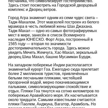
песчаника, что символизирует гостеприимство.
Здесь стоит посмотреть на Городской дворцовый
комплекс и Дворец ветров.
Город Агра знаменит одним из семи чудес света –
Тадж-Махалом. Этот мавзолей построен из белого
мрамора в честь любимой жены Шах Джахана.
Тадж-Махал — одно из самых фотографируемых
мест в мире, занесён в список Всемирного
наследия ЮНЕСКО. Форт Агра, построенный в
1565 году — вторая по значимости
достопримечательность города. Здесь можно
увидеть Мечеть Жемчуга, Хас-Махал, зеркальный
дворец Шиш Махал, башню Мусамман Бурдж.
На западном побережье Индии располагается
знаменитый курорт Гоа. Ежегодно сюда прилетает
более 2 миллионов туристов, привлечённых
белыми песчаными пляжами, чистейшей
прозрачной водой, мерно покачивающимися
пальмами, символизирующими спокойствие и
отдых. Пляжи Гоа тянутся на сотню километров по
побережью Аравийского моря. Их насчитывается
около тридцати. Самыми известными считаются
пляжи Паолем, Анджуна, Вагатор, Арамболь. Но