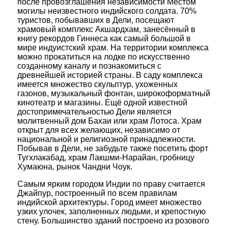
после провозглашения независимости Местом
могилы неизвестного индийского солдата. 70%
туристов, побывавших в Дели, посещают
храмовый комплекс Акшардхам, занесённый в
книгу рекордов Гиннеса как самый большой в
мире индуистский храм. На территории комплекса
можно прокатиться на лодке по искусственно
созданному каналу и познакомиться с
древнейшей историей страны. В саду комплекса
имеется множество скульптур, ухоженных
газонов, музыкальный фонтан, широкоформатный
кинотеатр и магазины. Ещё одной известной
достопримечательностью Дели является
молитвенный дом Бахаи или храм Лотоса. Храм
открыт для всех желающих, независимо от
национальной и религиозной принадлежности.
Побывав в Дели, не забудьте также посетить форт
Тугхлакабад, храм Лакшми-Нарайан, гробницу
Хумаюна, рынок Чандни Чоук.
Самым ярким городом Индии по праву считается
Джайпур, построенный по всем правилам
индийской архитектуры. Город имеет множество
узких улочек, заполненных людьми, и крепостную
стену. Большинство зданий построено из розового