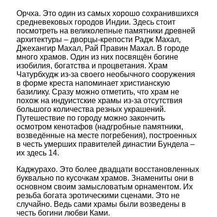
Орчха. Это один из самых хорошо сохранившихся
средневековых городов Индии. Здесь стоит
посмотреть на великолепные памятники древней
архитектуры – дворцы-крепости Радж Махал,
Джехангир Махал, Рай Правин Махал. В городе
много храмов. Один из них посвящён богине
изобилия, богатства и процветания. Храм
Чатурбхудж из-за своего необычного сооружения
в форме креста напоминает христианскую
базилику. Сразу можно отметить, что храм не
похож на индуистские храмы из-за отсутствия
большого количества резных украшений.
Путешествие по городу можно закончить
осмотром кенотафов (надгробные памятники,
возведённые на месте погребения), построенных
в честь умерших правителей династии Бундела –
их здесь 14.
Каджурахо. Это более двадцати восстановленных
буквально по кусочкам храмов. Знамениты они в
основном своим замысловатым орнаментом. Их
резьба богата эротическими сценами. Это не
случайно. Ведь сами храмы были возведены в
честь богини любви Ками.