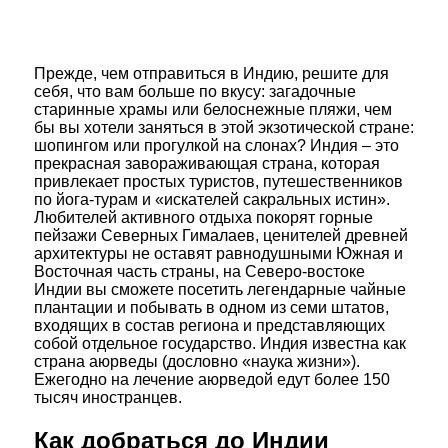
Прежде, чем отправиться в Индию, решите для
себя, что вам больше по вкусу: загадочные
старинные храмы или белоснежные пляжи, чем
бы вы хотели заняться в этой экзотической стране:
шопингом или прогулкой на слонах? Индия – это
прекрасная завораживающая страна, которая
привлекает простых туристов, путешественников
по йога-турам и «искателей сакральных истин».
Любителей активного отдыха покорят горные
пейзажи Северных Гималаев, ценителей древней
архитектуры не оставят равнодушными Южная и
Восточная часть страны, на Северо-востоке
Индии вы сможете посетить легендарные чайные
плантации и побывать в одном из семи штатов,
входящих в состав региона и представляющих
собой отдельное государство. Индия известна как
страна аюрведы (дословно «наука жизни»).
Ежегодно на лечение аюрведой едут более 150
тысяч иностранцев.
Как добраться до Индии