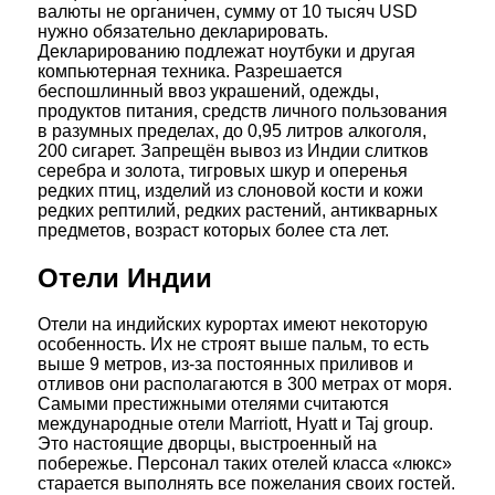
валюты не органичен, сумму от 10 тысяч USD
нужно обязательно декларировать.
Декларированию подлежат ноутбуки и другая
компьютерная техника. Разрешается
беспошлинный ввоз украшений, одежды,
продуктов питания, средств личного пользования
в разумных пределах, до 0,95 литров алкоголя,
200 сигарет. Запрещён вывоз из Индии слитков
серебра и золота, тигровых шкур и оперенья
редких птиц, изделий из слоновой кости и кожи
редких рептилий, редких растений, антикварных
предметов, возраст которых более ста лет.
Отели Индии
Отели на индийских курортах имеют некоторую
особенность. Их не строят выше пальм, то есть
выше 9 метров, из-за постоянных приливов и
отливов они располагаются в 300 метрах от моря.
Самыми престижными отелями считаются
международные отели Marriott, Hyatt и Taj group.
Это настоящие дворцы, выстроенный на
побережье. Персонал таких отелей класса «люкс»
старается выполнять все пожелания своих гостей.