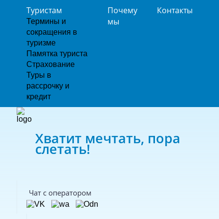
Туристам
Почему
Контакты
мы
Термины и
сокращения в
туризме
Памятка туриста
Страхование
Туры в
рассрочку и
кредит
Хватит мечтать, пора
слетать!
Чат с оператором