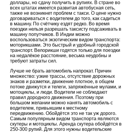
доллары, но сдачу получить в рупиях. В стране во
всех штатах имеется развитая автобусная сеть,
также не возникнет проблем с такси. О цене нужно
договариваться с водителем до того, как садиться
в машину. По счётчику ездят редко. Во время
поездки нельзя разрешать таксисту подсаживать в
машину попутчиков. В Индии можно
воспользоваться экзотическим видом транспорта:
моторикшами. Это быстрый и удобный городской
транспорт. Велорикши годятся только для поездки
на недалёкое расстояние, весьма неудобны и
требуют затраты сил.
Лучше не брать автомобиль напрокат. Причин
множество: узкие трассы, отсутствие дорожных
знаков и разметки, движение плотное, в общем
потоке движутся и телеги, запряжённые мулами, и
мотоциклы, и люди. Водители не соблюдают
правил дородного движения. Поэтому при
большом желании можно нанять автомобиль с
водителем, привыкшим к местному
передвижению. Обойдётся это не так уж дорого.
Самым популярным видом транспорта являются
скутеры и мотоциклы. Аренда скутера обойдётся в
250-300 рупий. Для этого нужны водительские