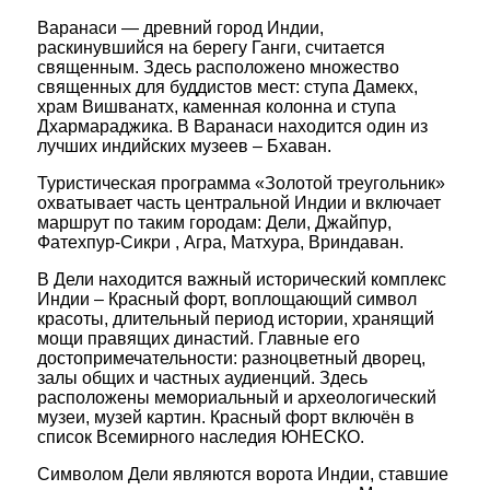
Варанаси — древний город Индии,
раскинувшийся на берегу Ганги, считается
священным. Здесь расположено множество
священных для буддистов мест: ступа Дамeкx,
храм Вишванатх, каменная колонна и ступа
Дхармараджика. В Варанаси находится один из
лучших индийских музеев – Бхаван.
Туристическая программа «Золотой треугольник»
охватывает часть центральной Индии и включает
маршрут по таким городам: Дели, Джайпур,
Фатехпур-Сикри , Агра, Матхура, Вриндаван.
В Дели находится важный исторический комплекс
Индии – Красный форт, воплощающий символ
красоты, длительный период истории, хранящий
мощи правящих династий. Главные его
достопримечательности: разноцветный дворец,
залы общих и частных аудиенций. Здесь
расположены мемориальный и археологический
музеи, музей картин. Красный форт включён в
список Всемирного наследия ЮНЕСКО.
Символом Дели являются ворота Индии, ставшие