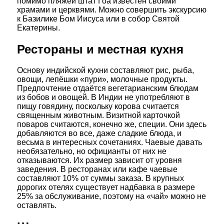
помимо пляжей штат Гоа известен своими
храмами и церквями. Можно совершить экскурсию
к Базилике Бом Иисуса или в собор Святой
Екатерины.
Рестораны и местная кухня
Основу индийской кухни составляют рис, рыба,
овощи, лепёшки «пури», молочные продукты.
Предпочтение отдаётся вегетарианским блюдам
из бобов и овощей. В Индии не употребляют в
пищу говядину, поскольку корова считается
священным животным. Визитной карточкой
поваров считаются, конечно же, специи. Они здесь
добавляются во все, даже сладкие блюда, и
весьма в интересных сочетаниях. Чаевые давать
необязательно, но официанты от них не
отказываются. Их размер зависит от уровня
заведения. В ресторанах или кафе чаевые
составляют 10% от суммы заказа. В крупных
дорогих отелях существует надбавка в размере
25% за обслуживание, поэтому на «чай» можно не
оставлять.