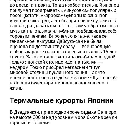
во время антракта. Тогда изобретательный японец
придумал проигрывать «минусовки» популярных
песен (кстати, «караоке» буквально означает
«пустой оркестр»), а чтобы зрители не путались в
словах, раздавать им тексты. Таким образом, пока
музыканты отдыхали, публика подбадривала себя
хоровым пением. Впрочем, опять же, как все
гениальное, выдумка Дайсукэ-сан не была
оценена по достоинству сразу — всенародную
любовь караоке начало завоевывать лишь 15 лет
спустя. Зато сегодня счет караоке-барам в одной
только японской столице идет на тысячи —
недаром Токио приобрел негласный титул
мировой столицы публичного пения. Так что
вполне понятное на отдыхе желание «Щас спою!»
в Японии будет гарантированно воплощено в
жизнь.
Термальные курорты Японии
В Дзедзанкэй, пригородной зоне отдыха Саппоро,
на высоте 300 м над уровнем моря бьют из земли
горячие источники.