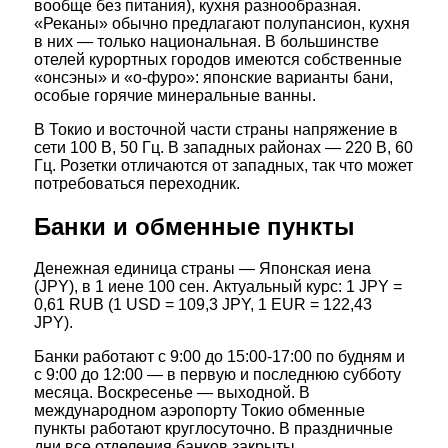
вообще без питания), кухня разнообразная.
«Реканы» обычно предлагают полупансион, кухня
в них — только национальная. В большинстве
отелей курортных городов имеются собственные
«онсэны» и «о-фуро»: японские варианты бани,
особые горячие минеральные ванны.
В Токио и восточной части страны напряжение в
сети 100 В, 50 Гц. В западных районах — 220 В, 60
Гц. Розетки отличаются от западных, так что может
потребоваться переходник.
Банки и обменные пункты
Денежная единица страны — Японская иена
(JPY), в 1 иене 100 сен. Актуальный курс: 1 JPY =
0,61 RUB (1 USD = 109,3 JPY, 1 EUR = 122,43
JPY).
Банки работают с 9:00 до 15:00-17:00 по будням и
с 9:00 до 12:00 — в первую и последнюю субботу
месяца. Воскресенье — выходной. В
международном аэропорту Токио обменные
пункты работают круглосуточно. В праздничные
дни все отделения банков закрыты.