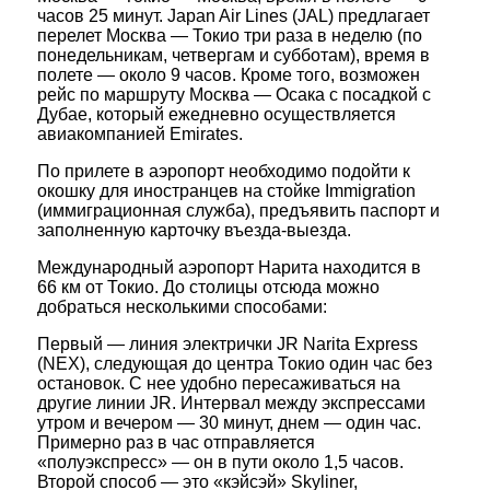
часов 25 минут. Japan Air Lines (JAL) предлагает
перелет Москва — Токио три раза в неделю (по
понедельникам, четвергам и субботам), время в
полете — около 9 часов. Кроме того, возможен
рейс по маршруту Москва — Осака с посадкой с
Дубае, который ежедневно осуществляется
авиакомпанией Emirates.
По прилете в аэропорт необходимо подойти к
окошку для иностранцев на стойке Immigration
(иммиграционная служба), предъявить паспорт и
заполненную карточку въезда-выезда.
Международный аэропорт Нарита находится в
66 км от Токио. До столицы отсюда можно
добраться несколькими способами:
Первый — линия электрички JR Narita Express
(NEX), следующая до центра Токио один час без
остановок. С нее удобно пересаживаться на
другие линии JR. Интервал между экспрессами
утром и вечером — 30 минут, днем — один час.
Примерно раз в час отправляется
«полуэкспресс» — он в пути около 1,5 часов.
Второй способ — это «кэйсэй» Skyliner,