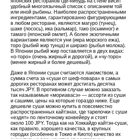
японских ресторанов где-нибудь на стене висит
удобный многоязычный список с описанием той
или иной рыбины. Наиболее распространенными
ингредиентами, гарантированно фигурирующими
в любом ресторане, являются магуро (тунец),
шаке (лосось), ика (кальмар), тако (осьминог) и
тамаго (японский омлет). А более экзотичными
вариантами являются уни (икра морского ежа),
торо (рыбий жир тунца) и ширако (рыбья молока).
В Японии рыбий жир поставляется в двух видах:
«о-торо» (очень жирный и дорогой), и «чу-торо»
(менее жирный и более дешевый).
Даже в Японии суши считаются лакомством, а
сумма счета за «суши от шеф-повара» в самых
дорогих ресторанах может достигать десятка
тысяч JPY. В противном случае можно заказать
так называемые «мориавасэ» — ассорти из суши
и сашими, цены на которые гораздо ниже. Еще
дешевле суши можно купить в повсеместно
распространенных кайтэнах, где тарелочки с суши
«ездят» по ленточному конвейеру и стоят
около 100 JPY. Тогда как на Хоккайдо кайтэн-суши,
как правило, хорошего качества, в крупных
городах (особенно в Токио и Киото) качество их