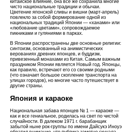
китайское влияние, она все же сохранила многие
чисто национальные традиции и обычаи.
Цветение японской сливы и вишни (март-апрель)
повлекло за собой формирование одной из
национальных традиций Японии — «ханами» или
«любование цветами», сопровождаемое
пикниками и гуляниями в парках.
В Японии распространены две основные религии:
синтоизм, основанный на анимистических
верованиях древних японцев, и буддизм,
привезенный монахами из Китая. Самым важным
праздником Японии является Новый год. Японцы,
как правило, встречают его со своими родными
(что означает большое скопление транспорта на
улицах городов), но многие часто путешествует в
другие страны.
Япония и караоке
Национальная забава японцев № 1 — караоке —
как и все гениальное, родилась на свет по чистой
случайности. В далеком 1971 г. барабанщик
забытой ныне рок-группы по имени Дайсукэ Иноуэ
обратил внимание, что публика заметно скучала