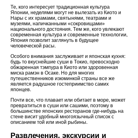
Те, кого интересует традиционная культура
Японии, неделями могут не вылезать из Киото и
Нары с их храмами, святынями, театрами и
музеями, напичканными «сокровищами»
национального достояния. Тем же, кого увлекают
современная культура и современные технологии,
Япония позволит заглянуть в будущее
человеческой расы.
Особого внимания заслуживает и японская кухня:
будь то вкуснейшие суши в Токио, превосходно
обжаренная тэмпура в Киото или здоровенная
миска рамэн в Осаке. Но для многих
путешественников изюминкой страны все же
является радушное гостеприимство самих
японцев.
Почти все, что плавает или обитает в море, может
превратиться в суши или сашими, поэтому в
большинстве японских ресторанов где-нибудь на
стене висит удобный многоязычный список с
описанием той или иной рыбины.
Развлечения, экскурсии и