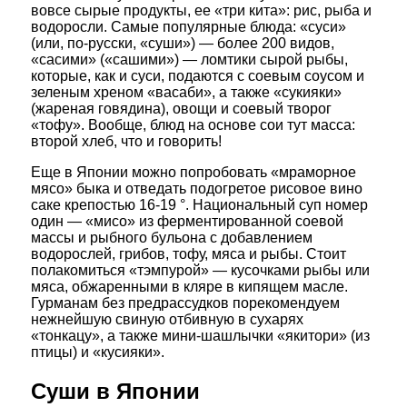
вовсе сырые продукты, ее «три кита»: рис, рыба и
водоросли. Самые популярные блюда: «суси»
(или, по-русски, «суши») — более 200 видов,
«сасими» («сашими») — ломтики сырой рыбы,
которые, как и суси, подаются с соевым соусом и
зеленым хреном «васаби», а также «сукияки»
(жареная говядина), овощи и соевый творог
«тофу». Вообще, блюд на основе сои тут масса:
второй хлеб, что и говорить!
Еще в Японии можно попробовать «мраморное
мясо» быка и отведать подогретое рисовое вино
саке крепостью 16-19 °. Национальный суп номер
один — «мисо» из ферментированной соевой
массы и рыбного бульона с добавлением
водорослей, грибов, тофу, мяса и рыбы. Стоит
полакомиться «тэмпурой» — кусочками рыбы или
мяса, обжаренными в кляре в кипящем масле.
Гурманам без предрассудков порекомендуем
нежнейшую свиную отбивную в сухарях
«тонкацу», а также мини-шашлычки «якитори» (из
птицы) и «кусияки».
Суши в Японии