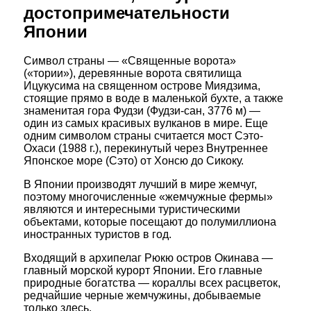
достопримечательности
Японии
Символ страны — «Священные ворота»
(«тории»), деревянные ворота святилища
Ицукусима на священном острове Миядзима,
стоящие прямо в воде в маленькой бухте, а также
знаменитая гора Фудзи (Фудзи-сан, 3776 м) —
один из самых красивых вулканов в мире. Еще
одним символом страны считается мост Сэто-
Охаси (1988 г.), перекинутый через Внутреннее
Японское море (Сэто) от Хонсю до Сикоку.
В Японии производят лучший в мире жемчуг,
поэтому многочисленные «жемчужные фермы»
являются и интересными туристическими
объектами, которые посещают до полумиллиона
иностранных туристов в год.
Входящий в архипелаг Рюкю остров Окинава —
главный морской курорт Японии. Его главные
природные богатства — кораллы всех расцветок,
редчайшие черные жемчужины, добываемые
только здесь.