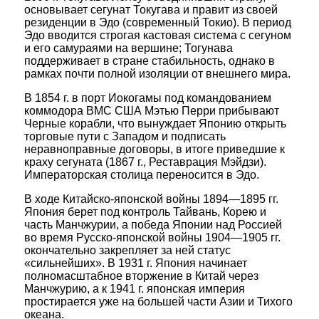
основывает сегунат Токугава и правит из своей
резиденции в Эдо (современный Токио). В период
Эдо вводится строгая кастовая система с сегуном
и его самураями на вершине; Тогунава
поддерживает в стране стабильность, однако в
рамках почти полной изоляции от внешнего мира.
В 1854 г. в порт Иокогамы под командованием
коммодора ВМС США Мэтью Перри прибывают
Черные корабли, что вынуждает Японию открыть
торговые пути с Западом и подписать
неравноправные договоры, в итоге приведшие к
краху сегуната (1867 г., Реставрация Мэйдзи).
Императорская столица переносится в Эдо.
В ходе Китайско-японской войны 1894—1895 гг.
Япония берет под контроль Тайвань, Корею и
часть Манчжурии, а победа Японии над Россией
во время Русско-японской войны 1904—1905 гг.
окончательно закрепляет за ней статус
«сильнейших». В 1931 г. Япония начинает
полномасштабное вторжение в Китай через
Манчжурию, а к 1941 г. японская империя
простирается уже на большей части Азии и Тихого
океана.