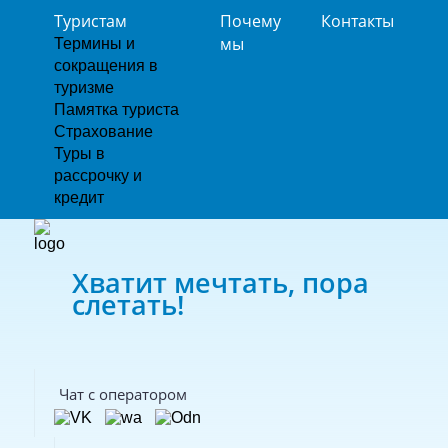
Туристам
Почему
Контакты
мы
Термины и
сокращения в
туризме
Памятка туриста
Страхование
Туры в
рассрочку и
кредит
Хватит мечтать, пора
слетать!
Чат с оператором