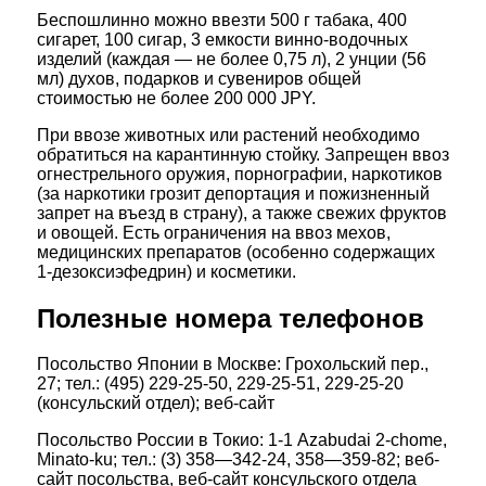
Беспошлинно можно ввезти 500 г табака, 400
сигарет, 100 сигар, 3 емкости винно-водочных
изделий (каждая — не более 0,75 л), 2 унции (56
мл) духов, подарков и сувениров общей
стоимостью не более 200 000 JPY.
При ввозе животных или растений необходимо
обратиться на карантинную стойку. Запрещен ввоз
огнестрельного оружия, порнографии, наркотиков
(за наркотики грозит депортация и пожизненный
запрет на въезд в страну), а также свежих фруктов
и овощей. Есть ограничения на ввоз мехов,
медицинских препаратов (особенно содержащих
1-дезоксиэфедрин) и косметики.
Полезные номера телефонов
Посольство Японии в Москве: Грохольский пер.,
27; тел.: (495) 229-25-50, 229-25-51, 229-25-20
(консульский отдел); веб-сайт
Посольство России в Токио: 1-1 Azabudai 2-chome,
Minato-ku; тел.: (3) 358—342-24, 358—359-82; веб-
сайт посольства, веб-сайт консульского отдела