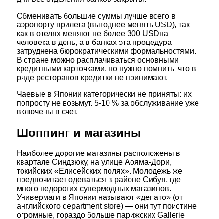
Обменивать большие суммы лучше всего в
аэропорту прилета (выгоднее менять USD), так
как в отелях меняют не более 300 USDна
человека в день, а в банках эта процедура
затруднена бюрократическими формальностями.
В стране можно расплачиваться основными
кредитными карточками, но нужно помнить, что в
ряде ресторанов кредитки не принимают.
Чаевые в Японии категорически не приняты: их
попросту не возьмут. 5-10 % за обслуживание уже
включены в счет.
Шоппинг и магазины
Наиболее дорогие магазины расположены в
квартале Синдзюку, на улице Аояма-Дори,
токийских «Елисейских полях». Молодежь же
предпочитает одеваться в районе Сибуя, где
много недорогих супермодных магазинов.
Универмаги в Японии называют «депато» (от
английского department store) — они тут поистине
огромные, гораздо больше парижских Gallerie