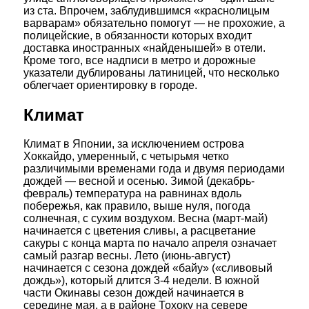
из ста. Впрочем, заблудившимся «краснолицым
варварам» обязательно помогут — не прохожие, а
полицейские, в обязанности которых входит
доставка иностранных «найденышей» в отели.
Кроме того, все надписи в метро и дорожные
указатели дублированы латиницей, что несколько
облегчает ориентировку в городе.
Климат
Климат в Японии, за исключением острова
Хоккайдо, умеренный, с четырьмя четко
различимыми временами года и двумя периодами
дождей — весной и осенью. Зимой (декабрь-
февраль) температура на равнинах вдоль
побережья, как правило, выше нуля, погода
солнечная, с сухим воздухом. Весна (март-май)
начинается с цветения сливы, а расцветание
сакуры с конца марта по начало апреля означает
самый разгар весны. Лето (июнь-август)
начинается с сезона дождей «байу» («сливовый
дождь»), который длится 3-4 недели. В южной
части Окинавы сезон дождей начинается в
середине мая, а в районе Тохоку на севере