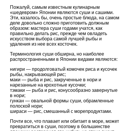
Пожалуй, самым известным кулинарным
«шедевром» Японии являются суши и сашими.
Эти, казалось бы, очень простые блюда, на самом
деле довольно сложно приготовить должным
образом: мастера суши годами учатся, как
правильно делать рис, прежде чем овладеть
искусством выбора самой лучшей рыбы и
удаления из нее всех косточек.
Терминология суши обширна, но наиболее
распространенными в Японии видами являются:
нигири — продолговатый комочек риса и кусочек
рыбы, накрывающей рис;
маки — рыба и рис, закрученные в нори и
нарезанные на крохотные кусочки;
тэмаки — рыба и рис, конусообразно завернутые
в нори;
гункан — овальной формы суши, обрамленные
полоской нори;
шираси — рис, смешанный с морепродуктами.
Почти все, что плавает или обитает в море, может
превратиться в суши, поэтому в большинстве