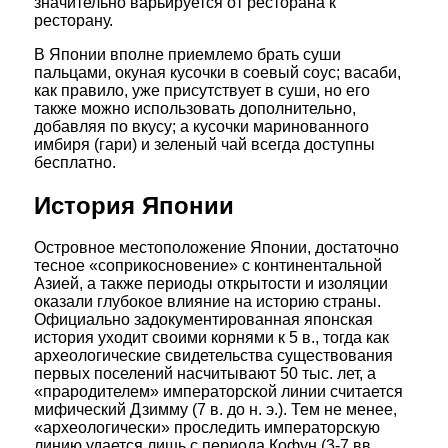
значительно варьируется от ресторана к
ресторану.
В Японии вполне приемлемо брать суши
пальцами, окуная кусочки в соевый соус; васаби,
как правило, уже присутствует в суши, но его
также можно использовать дополнительно,
добавляя по вкусу; а кусочки маринованного
имбиря (гари) и зеленый чай всегда доступны
бесплатно.
История Японии
Островное местоположение Японии, достаточно
тесное «соприкосновение» с континентальной
Азией, а также периоды открытости и изоляции
оказали глубокое влияние на историю страны.
Официально задокументированная японская
история уходит своими корнями к 5 в., тогда как
археологические свидетельства существования
первых поселений насчитывают 50 тыс. лет, а
«прародителем» императорской линии считается
мифический Дзимму (7 в. до н. э.). Тем не менее,
«археологически» проследить императорскую
линию удается лишь с периода Кофун (3-7 вв.