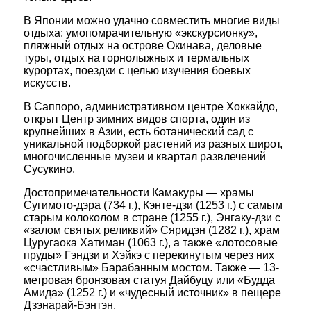
В Японии можно удачно совместить многие виды
отдыха: умопомрачительную «экскурсионку»,
пляжный отдых на острове Окинава, деловые
туры, отдых на горнолыжных и термальных
курортах, поездки с целью изучения боевых
искусств.
В Саппоро, административном центре Хоккайдо,
открыт Центр зимних видов спорта, один из
крупнейших в Азии, есть ботанический сад с
уникальной подборкой растений из разных широт,
многочисленные музеи и квартал развлечений
Сусукино.
Достопримечательности Камакуры — храмы
Сугимото-дэра (734 г.), Кэнте-дзи (1253 г.) с самым
старым колоколом в стране (1255 г.), Энгаку-дзи с
«залом святых реликвий» Сяридэн (1282 г.), храм
Цуругаока Хатиман (1063 г.), а также «лотосовые
пруды» Гэндзи и Хэйкэ с перекинутым через них
«счастливым» Барабанным мостом. Также — 13-
метровая бронзовая статуя Дайбуцу или «Будда
Амида» (1252 г.) и «чудесный источник» в пещере
Дзэнарай-Бэнтэн.