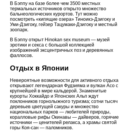
В Бэппу на базе более чем 3500 местных
термальных источников открыто множество
бальнеологических курортов. Тут можно
посмотреть «кипящие озера» Тиноикэ-Дзигоку и
Уми-Дзигоку, гейзер Тацумаки-Дзигоку и местный
зоопарк.
В Бэппу открыт Hinokan sex museum — музей
эротики и секса с большой коллекцией
изображений эксцентричных поз и деревянных
фаллосов.
Отдых в Японии
Невероятные возможности для активного отдыха
открывают легендарная Фудзияма и вулкан Асо с
крупнейшей в мире кальдерой. Знаменитые
курорты Хоккайдо и Японских Альп ждут
поклонников горнолыжного туризма; сотни тысяч
деревьев цветущей сакуры и множество
национальных парков — любителей природы,
коралловые рифы Окинавы — дайверов, горячие
источники — ценителей релакса, а храмы святой
горы Коя-сан — паломников.