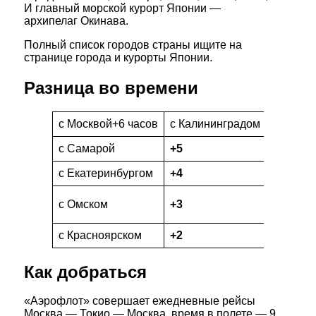
И главный морской курорт Японии —
архипелаг Окинава.
Полный список городов страны ищите на
странице города и курорты Японии.
Разница во времени
c Москвой+6 часов
c Калининградом
+7 часо
c Самарой
+5
c Якутс
c Екатеринбургом
+4
c Влади
c Север
c Омском
+3
Курильс
c Красноярском
+2
c Камча
Как добраться
«Аэрофлот» совершает ежедневные рейсы
Москва — Токио — Москва, время в полете — 9