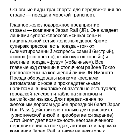
Основные виды транспорта для передвижения по
стране — поезда и морской транспорт.
Главное железнодорожное предприятие
страны — компания Japan Rail (JR). Она владеет
линиями суперэкспрессов «синкансен» и
национальной сетью железных дорог. Кроме
суперэкспрессов, есть поезда «токкю»
(«лимитированный экспресс» самый быстрый),
«кюко» («экспресс»), «кайсоку» («скорый») и
местные поезда «фуцу» («обычные»). Все
главные ж/д станции в столичном районе Токио
расположены на кольцевой линии JR Яманотэ.
Поезда оборудованы мягкими креслами,
автоматами с кофе и прохладительными
напитками, в них также обязательно есть туалет,
городской телефон и табло на японском и
английском языках. Для передвижения по
железным дорогам удобен проездной билет Japan
Rail Pass (действителен только для приезжих с
туристической визой и приобретается заранее).
Этот билет дает возможность неограниченного
передвижения на поездах, автобусах и паромах
компании Japan Rail, а также на некоторых