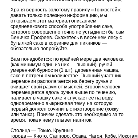
Храня верность золотому правилу «Тонкостей»:
давать только полезную информацию, мы
открываем этот материал описанием
средневекового способа употребления саке,
которого совершенно точно не устыдился бы сам
Веничка Ерофеев. Окажетесь в весеннем лесу с
бутылкой саке в корзинке для пикников —
обязательно попробуйте.
Вам понадобится: по крайней мере два человека
(как минимум один из них — пьющий), ручей
умеренной бурности (1 шт), деревянная чашка,
саке в потребном количестве. Пьющий участник
церемонии располагается на берегу ручья и
очищает свой разум от мыслей. Второй человек
перемещается вдоль ручья выше по течению,
наливает в чашку саке и спускает ее на воду,
одновременно выкрикивая тему, на которую
первый должен сочинить стихотворение (хокку
или танка). Причем сделать это необходимо за то
время, пока к нему плывет напиток.
Столица — Токио. Крупные
города — Киото, Саппоро, Осака, Нагоя, Кобе, Иокогам