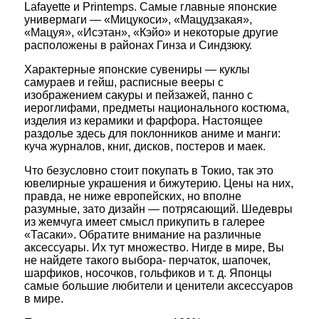
Lafayette и Printemps. Самые главные японские
универмаги — «Мицукоси», «Мацудзакая»,
«Мацуя», «Исэтан», «Кэйо» и некоторые другие
расположены в районах Гинза и Синдзюку.
Характерные японские сувениры — куклы
самураев и гейш, расписные вееры с
изображением сакуры и пейзажей, панно с
иероглифами, предметы национального костюма,
изделия из керамики и фарфора. Настоящее
раздолье здесь для поклонников аниме и манги:
куча журналов, книг, дисков, постеров и маек.
Что безусловно стоит покупать в Токио, так это
ювелирные украшения и бижутерию. Цены на них,
правда, не ниже европейских, но вполне
разумные, зато дизайн — потрясающий. Шедевры
из жемчуга имеет смысл прикупить в галерее
«Тасаки». Обратите внимание на различные
аксессуары. Их тут множество. Нигде в мире, Вы
не найдете такого выбора- перчаток, шапочек,
шарфиков, носочков, гольфиков и т. д. Японцы
самые большие любители и ценители аксессуаров
в мире.