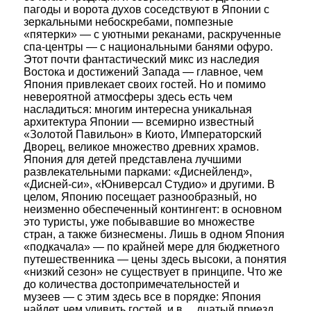
пагоды и ворота духов соседствуют в Японии с
зеркальными небоскребами, помпезные
«пятерки» — с уютными реканами, раскрученные
спа-центры — с национальными банями офуро.
Этот почти фантастический микс из наследия
Востока и достижений Запада — главное, чем
Япония привлекает своих гостей. Но и помимо
невероятной атмосферы здесь есть чем
насладиться: многим интересна уникальная
архитектура Японии — всемирно известный
«Золотой Павильон» в Киото, Императорский
Дворец, великое множество древних храмов.
Япония для детей представлена лучшими
развлекательными парками: «Диснейленд»,
«Дисней-си», «Юниверсал Студио» и другими. В
целом, Японию посещает разнообразный, но
неизменно обеспеченный контингент: в основном
это туристы, уже побывавшие во множестве
стран, а также бизнесмены. Лишь в одном Япония
«подкачала» — по крайней мере для бюджетного
путешественника — цены здесь высоки, а понятия
«низкий сезон» не существует в принципе. Что же
до количества достопримечательностей и
музеев — с этим здесь все в порядке: Япония
найдет, чем удивить гостей, и в …дцатый приезд.