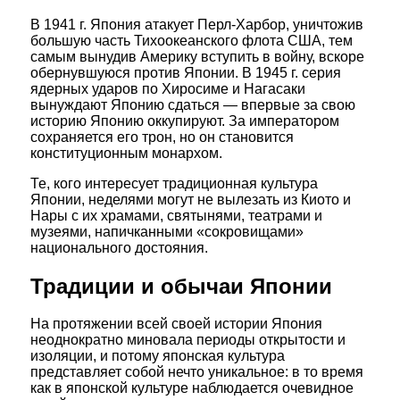
В 1941 г. Япония атакует Перл-Харбор, уничтожив
большую часть Тихоокеанского флота США, тем
самым вынудив Америку вступить в войну, вскоре
обернувшуюся против Японии. В 1945 г. серия
ядерных ударов по Хиросиме и Нагасаки
вынуждают Японию сдаться — впервые за свою
историю Японию оккупируют. За императором
сохраняется его трон, но он становится
конституционным монархом.
Те, кого интересует традиционная культура
Японии, неделями могут не вылезать из Киото и
Нары с их храмами, святынями, театрами и
музеями, напичканными «сокровищами»
национального достояния.
Традиции и обычаи Японии
На протяжении всей своей истории Япония
неоднократно миновала периоды открытости и
изоляции, и потому японская культура
представляет собой нечто уникальное: в то время
как в японской культуре наблюдается очевидное