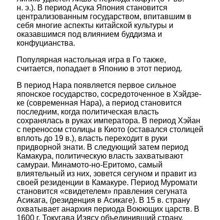
н. э.). В период Асука Япония становится
централизованным государством, впитавшим в
себя многие аспекты китайской культуры и
оказавшимся под влиянием буддизма и
конфуцианства.
Популярная настольная игра в Го также,
считается, попадает в Японию в этот период.
В период Нара появляется первое сильное
японское государство, сосредоточенное в Хэйдзе-
ке (современная Нара), а период становится
последним, когда политическая власть
сохранялась в руках императора. В период Хэйан
с переносом столицы в Киото (оставался столицей
вплоть до 19 в.), власть переходит в руки
придворной знати. В следующий затем период
Камакура, политическую власть захватывают
самураи. Минамото-но-Еритомо, самый
влиятельный из них, зовется сегуном и правит из
своей резиденции в Камакуре. Период Муромати
становится «свидетелем» правления сегуната
Асикага, (резиденция в Асикаге). В 15 в. страну
охватывает анархия периода Воюющих царств. В
1600 г. Токугава Иэясу объединивший страну,