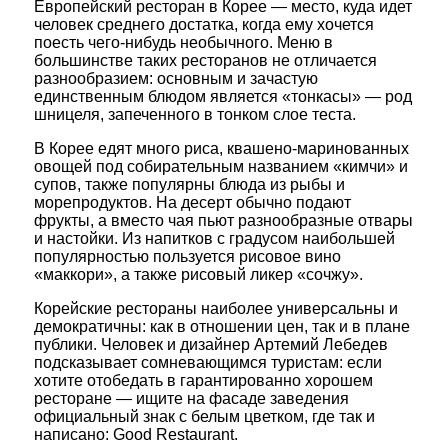
Европейский ресторан в Корее — место, куда идет
человек среднего достатка, когда ему хочется
поесть чего-нибудь необычного. Меню в
большинстве таких ресторанов не отличается
разнообразием: основным и зачастую
единственным блюдом является «тонкасы» — род
шницеля, запеченного в тонком слое теста.
В Корее едят много риса, квашено-маринованных
овощей под собирательным названием «кимчи» и
супов, также популярны блюда из рыбы и
морепродуктов. На десерт обычно подают
фрукты, а вместо чая пьют разнообразные отвары
и настойки. Из напитков с градусом наибольшей
популярностью пользуется рисовое вино
«маккори», а также рисовый ликер «сочжу».
Корейские рестораны наиболее универсальны и
демократичны: как в отношении цен, так и в плане
публики. Человек и дизайнер Артемий Лебедев
подсказывает сомневающимся туристам: если
хотите отобедать в гарантированно хорошем
ресторане — ищите на фасаде заведения
официальный знак с белым цветком, где так и
написано: Good Restaurant.