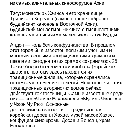
из самых влиятельных кинофорумов Азии.
Тэгу: монастырь Хэинса и его хранилище
Трипитака Кореана (самое полное собрание
буддийских канонов в Восточной Азии),
буддийский монастырь Чикчиса с тысячелетними
колоннами и тысячами маленьких статуй Будды.
Андон — колыбель конфуцианства. В прошлом
этот город был известен великими учеными и
многочисленными конфуцианскими храмами и
школами, сегодня таких храмов сохранилось 26.
Также Андон был и местом «янбан» (корейских
дворян), поэтому здесь находятся их
традиционные жилища, которые охранялись
потомками в течение столетий. Некоторые из этих
традиционных дворянских домов сейчас
действуют как гостиницы. Самые известные среди
них — это «Чжире Есульчон» и «Мусиль Чжонтхэк
у Чжон Чу Рю». Основные
достопримечательности — традиционная
корейская деревня Хахве, музей масок Хахве,
конфуцианские храмы Досан и Бенсан, храм
Бончжонса.