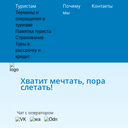
Туристам
Почему
Контакты
мы
Термины и
сокращения в
туризме
Памятка туриста
Страхование
Туры в
рассрочку и
кредит
Хватит мечтать, пора
слетать!
Чат с оператором