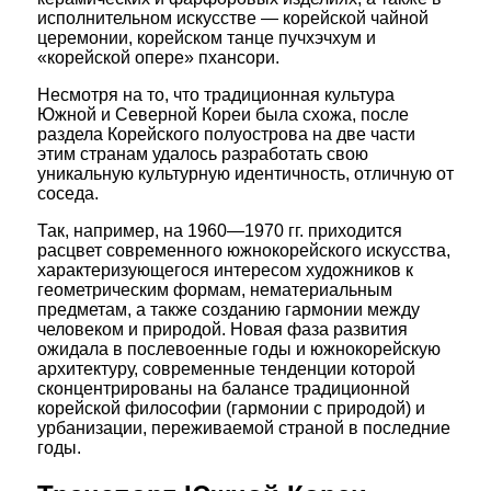
исполнительном искусстве — корейской чайной
церемонии, корейском танце пучхэчхум и
«корейской опере» пхансори.
Несмотря на то, что традиционная культура
Южной и Северной Кореи была схожа, после
раздела Корейского полуострова на две части
этим странам удалось разработать свою
уникальную культурную идентичность, отличную от
соседа.
Так, например, на 1960—1970 гг. приходится
расцвет современного южнокорейского искусства,
характеризующегося интересом художников к
геометрическим формам, нематериальным
предметам, а также созданию гармонии между
человеком и природой. Новая фаза развития
ожидала в послевоенные годы и южнокорейскую
архитектуру, современные тенденции которой
сконцентрированы на балансе традиционной
корейской философии (гармонии с природой) и
урбанизации, переживаемой страной в последние
годы.