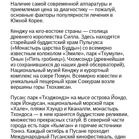
Наличие самой современной аппаратуры и
приемлемая цена за диагностику — пожалуй,
основные факторы популярности лечения в
Южной Корее.
Кенджу на юго-востоке страны — столица
древнего королевства Силла. Здесь находятся
старейший буддистский храм Пульгукса
(«Монастырь царства Будды») со всемирно
известным колоколом «Эмиле», парк «Тхумули»,
Онын («Пять гробниц»), Чхомсондэ (древнейшая
из сохранившихся до наших дней обсерваторий),
Национальный музей Кенджу и курортный
комплекс на озере Помун. Всемирно известен и
уникальный пещерный храм Соккурам возле
вершины горы Тхохамсан.
Пусан: парк «Тхэджондэ» на мысе острова Йондо,
парк Йондусан, национальный морской парк
«Хале», пляжи Хэундэ и Кваналли, монастырь
Тхондоса — в нем хранятся буддистские реликвии,
множество прекрасных статуй. В северной части
города есть парк «Кымган» и горячие источники
Тоннэ. Каждый октябрь в Пусане проходит
Международный Пусанский кинофестиваль, один