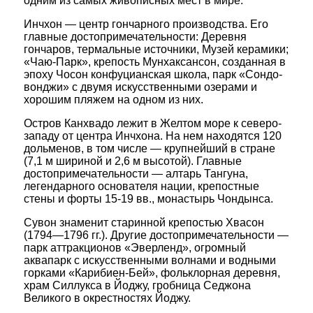
одним из самых живописных мест в мире.
Инчхон — центр гончарного производства. Его
главные достопримечательности: Деревня
гончаров, термальные источники, Музей керамики;
«Чаю-Парк», крепость Мунхаксансон, созданная в
эпоху Чосон конфуцианская школа, парк «Сондо-
вонджи» с двумя искусственными озерами и
хорошим пляжем на одном из них.
Остров Канхвадо лежит в Желтом море к северо-
западу от центра Инчхона. На нем находятся 120
дольменов, в том числе — крупнейший в стране
(7,1 м шириной и 2,6 м высотой). Главные
достопримечательности — алтарь Тангуна,
легендарного основателя нации, крепостные
стены и форты 15-19 вв., монастырь Чондынса.
Сувон знаменит старинной крепостью Хвасон
(1794—1796 гг.). Другие достопримечательности —
парк аттракционов «Эверленд», огромный
аквапарк с искусственными волнами и водными
горками «Карибиен-Бей», фольклорная деревня,
храм Силлукса в Йоджу, гробница Седжона
Великого в окрестностях Йоджу.