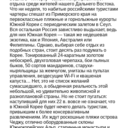
отдыха среди жителей нашего Дальнего Востока.
Что ни неделя, то набитые российскими туристами
чартеры спешат из Приморского края на
первоклассные пляжные и горнолыжные курорты
Южной Кореи с периодическим залетом в Сеул.
Вся остальная Россия завистливо выдыхает, ведь
для них Южная Корея — такая же недешевая
экзотика, как и Япония, Австралия или
Филиппины. Однако, выбирая себе отдых из
подобных стран, стоит десять раз подумать о
Корее. Тонированный 24-каратным золотом
небоскреб, двухголовая черепаха, бои пьяных
быков, 50 сортов мандаринов, старухи-
ныряльщицы за жемчугом, унитазы на пультах
управления, вездесущие Wi-Fi и квашеная
капуcта… Нет, это не список желаний
сумасшедшего, а обыденная реальность этой
небольшой, но удивительно живописной и
разноплановой страны. Но не стоит пугаться:
наступивший для них 22 в. вовсе не означает, что
в Южной Корее будет нечего делать туристам,
привыкшим к более консервативным
развлечениям. Их ждут роскошные пляжи острова
Чеджу, отлично оборудованные склоны
Южнокорейских Альп, старинные монастыри и