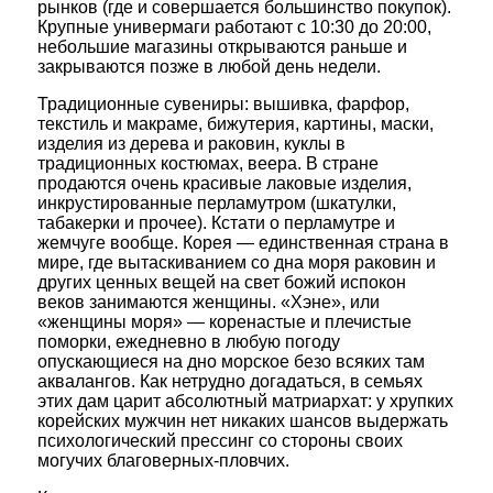
рынков (где и совершается большинство покупок).
Крупные универмаги работают с 10:30 до 20:00,
небольшие магазины открываются раньше и
закрываются позже в любой день недели.
Традиционные сувениры: вышивка, фарфор,
текстиль и макраме, бижутерия, картины, маски,
изделия из дерева и раковин, куклы в
традиционных костюмах, веера. В стране
продаются очень красивые лаковые изделия,
инкрустированные перламутром (шкатулки,
табакерки и прочее). Кстати о перламутре и
жемчуге вообще. Корея — единственная страна в
мире, где вытаскиванием со дна моря раковин и
других ценных вещей на свет божий испокон
веков занимаются женщины. «Хэне», или
«женщины моря» — коренастые и плечистые
поморки, ежедневно в любую погоду
опускающиеся на дно морское безо всяких там
аквалангов. Как нетрудно догадаться, в семьях
этих дам царит абсолютный матриархат: у хрупких
корейских мужчин нет никаких шансов выдержать
психологический прессинг со стороны своих
могучих благоверных-пловчих.