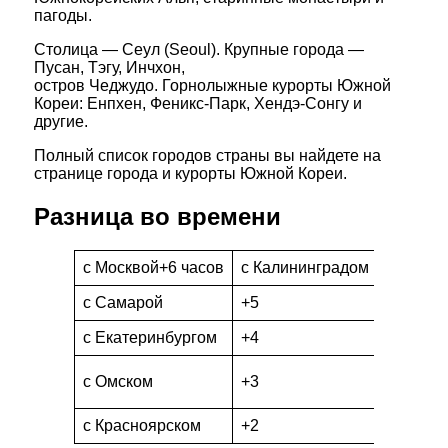
пагоды.
Столица — Сеул (Seoul). Крупные города —
Пусан, Тэгу, Инчхон,
остров Чеджудо. Горнолыжные курорты Южной
Кореи: Енпхен, Феникс-Парк, Хендэ-Сонгу и
другие.
Полный список городов страны вы найдете на
странице города и курорты Южной Кореи.
Разница во времени
c Москвой+6 часов
c Калининградом
+7 часо
c Самарой
+5
c Якутс
c Екатеринбургом
+4
c Влади
c Север
c Омском
+3
Курильс
c Красноярском
+2
c Камча