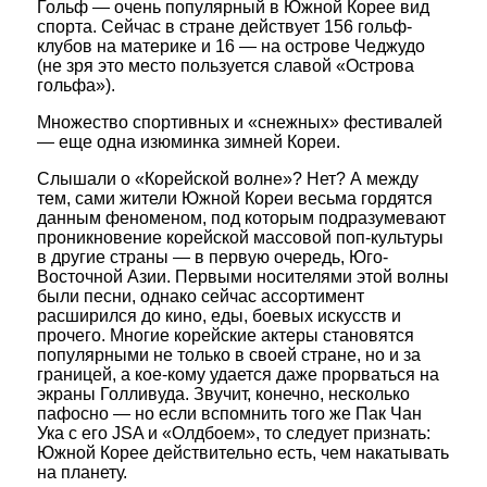
Гольф — очень популярный в Южной Корее вид
спорта. Сейчас в стране действует 156 гольф-
клубов на материке и 16 — на острове Чеджудо
(не зря это место пользуется славой «Острова
гольфа»).
Множество спортивных и «снежных» фестивалей
— еще одна изюминка зимней Кореи.
Слышали о «Корейской волне»? Нет? А между
тем, сами жители Южной Кореи весьма гордятся
данным феноменом, под которым подразумевают
проникновение корейской массовой поп-культуры
в другие страны — в первую очередь, Юго-
Восточной Азии. Первыми носителями этой волны
были песни, однако сейчас ассортимент
расширился до кино, еды, боевых искусств и
прочего. Многие корейские актеры становятся
популярными не только в своей стране, но и за
границей, а кое-кому удается даже прорваться на
экраны Голливуда. Звучит, конечно, несколько
пафосно — но если вспомнить того же Пак Чан
Ука с его JSA и «Олдбоем», то следует признать:
Южной Корее действительно есть, чем накатывать
на планету.