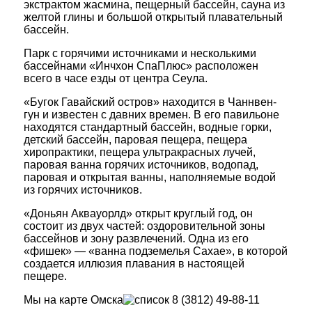
экстрактом жасмина, пещерный бассейн, сауна из
желтой глины и большой открытый плавательный
бассейн.
Парк с горячими источниками и несколькими
бассейнами «Инчхон СпаПлюс» расположен
всего в часе езды от центра Сеула.
«Бугок Гавайский остров» находится в Чаннвен-
гун и известен с давних времен. В его павильоне
находятся стандартный бассейн, водные горки,
детский бассейн, паровая пещера, пещера
хиропрактики, пещера ультракрасных лучей,
паровая ванна горячих источников, водопад,
паровая и открытая ванны, наполняемые водой
из горячих источников.
«Доньян Аквауорлд» открыт круглый год, он
состоит из двух частей: оздоровительной зоны
бассейнов и зону развлечений. Одна из его
«фишек» — «ванна подземелья Сахае», в которой
создается иллюзия плавания в настоящей
пещере.
Мы на карте Омска
8 (3812) 49-88-11