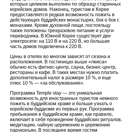
которых целиком выполнен по образцу старинных
корейских домов. Наконец, туристам в Корее
предоставляется редкая возможность пожить в
действующих буддийских монастырях, бок о бок с
монахами. Кроме духовной пищи, постояльцу
также положены трехразовое питание и услуги
переводчика. В Южной Корее существует две
электросети: на 110 В и на 220 В, но большая
часть домов подключена к 220 В.
Цены в отелях во многом зависят от сезона и
расположения. В гостиницах выше «люкса»
обычно есть фитнес-центр, сауна, бизнес-центр,
рестораны и кафе. В таких местах нужно платить
дополнительный налог в размере 10 %, и еще
плюс 10 % — «за обслуживание».
Программа Temple stay — это уникальная
возможность для иностранных туристов немного
пожить в буддийском храме и больше узнать о
корейском буддизме из первых рук. Программа
пребывания в буддийском храме, как правило,
включает в себя проведение буддийских ритуалов,
медитацию, чайную церемонию и церемонию
паруконъян. В последнее время гостям