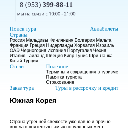
8 (953)
399-88-11
мы на связи с 10:00 - 21:00
Поиск тура
Авиабилеты
Страны
Россия
Мальдивы
Финляндия
Болгария
Мальта
Франция
Греция
Нидерланды
Хорватия
Израиль
ОАЭ
Черногория
Испания
Португалия
Чехия
Италия
Таиланд
Швеция
Кипр
Тунис
Шри-Ланка
Китай
Турция
Отели
Полезное
Термины и сокращения в туризме
Памятка туриста
Страхование
Заказ тура
Туры в рассрочку и кредит
Южная Корея
Страна утренней свежести уже давно и прочно
вошла в «пятерку» самых популярных мест