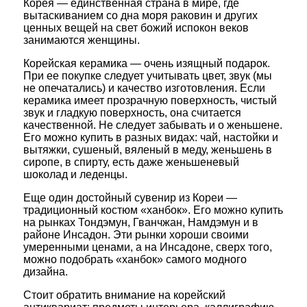
Корея — единственная страна в мире, где
вытаскиванием со дна моря раковин и других
ценных вещей на свет божий испокон веков
занимаются женщины.
Корейская керамика — очень изящный подарок.
При ее покупке следует учитывать цвет, звук (мы
не опечатались) и качество изготовления. Если
керамика имеет прозрачную поверхность, чистый
звук и гладкую поверхность, она считается
качественной. Не следует забывать и о женьшене.
Его можно купить в разных видах: чай, настойки и
вытяжки, сушеный, вяленый в меду, женьшень в
сиропе, в спирту, есть даже женьшеневый
шоколад и леденцы.
Еще один достойный сувенир из Кореи —
традиционный костюм «ханбок». Его можно купить
на рынках Тондэмун, Гванчжан, Намдэмун и в
районе Инсадон. Эти рынки хороши своими
умеренными ценами, а на Инсадоне, сверх того,
можно подобрать «ханбок» самого модного
дизайна.
Стоит обратить внимание на корейский