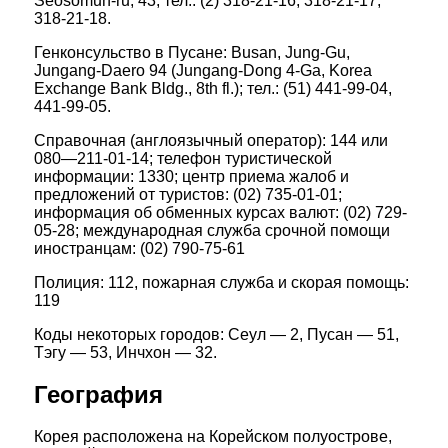
Seosomun-ru, 43; тел.: (2) 318-21-16, 318-21-17,
318-21-18.
Генконсульство в Пусане: Busan, Jung-Gu,
Jungang-Daero 94 (Jungang-Dong 4-Ga, Korea
Exchange Bank Bldg., 8th fl.); тел.: (51) 441-99-04,
441-99-05.
Справочная (англоязычный оператор): 144 или
080—211-01-14; телефон туристической
информации: 1330; центр приема жалоб и
предложений от туристов: (02) 735-01-01;
информация об обменных курсах валют: (02) 729-
05-28; международная служба срочной помощи
иностранцам: (02) 790-75-61
Полиция: 112, пожарная служба и скорая помощь:
119
Коды некоторых городов: Сеул — 2, Пусан — 51,
Тэгу — 53, Инчхон — 32.
География
Корея расположена на Корейском полуострове,