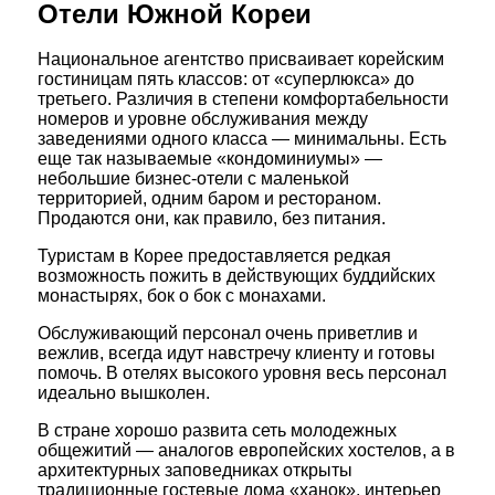
Отели Южной Кореи
Национальное агентство присваивает корейским
гостиницам пять классов: от «суперлюкса» до
третьего. Различия в степени комфортабельности
номеров и уровне обслуживания между
заведениями одного класса — минимальны. Есть
еще так называемые «кондоминиумы» —
небольшие бизнес-отели с маленькой
территорией, одним баром и рестораном.
Продаются они, как правило, без питания.
Туристам в Корее предоставляется редкая
возможность пожить в действующих буддийских
монастырях, бок о бок с монахами.
Обслуживающий персонал очень приветлив и
вежлив, всегда идут навстречу клиенту и готовы
помочь. В отелях высокого уровня весь персонал
идеально вышколен.
В стране хорошо развита сеть молодежных
общежитий — аналогов европейских хостелов, а в
архитектурных заповедниках открыты
традиционные гостевые дома «ханок», интерьер