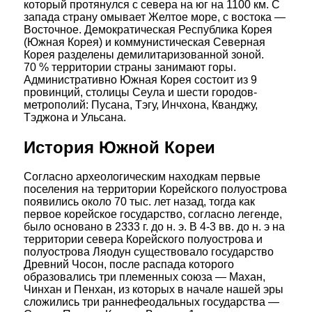
который протянулся с севера на юг на 1100 км. С
запада страну омывает Желтое море, с востока —
Восточное. Демократическая Республика Корея
(Южная Корея) и коммунистическая Северная
Корея разделены демилитаризованной зоной.
70 % территории страны занимают горы.
Административно Южная Корея состоит из 9
провинций, столицы Сеула и шести городов-
метрополий: Пусана, Тэгу, Инчхона, Кванджу,
Тэджона и Ульсана.
История Южной Кореи
Согласно археологическим находкам первые
поселения на территории Корейского полуострова
появились около 70 тыс. лет назад, тогда как
первое корейское государство, согласно легенде,
было основано в 2333 г. до н. э. В 4-3 вв. до н. э на
территории севера Корейского полуострова и
полуострова Ляодун существовало государство
Древний Чосон, после распада которого
образовались три племенных союза — Махан,
Чинхан и Пенхан, из которых в начале нашей эры
сложились три раннефеодальных государства —