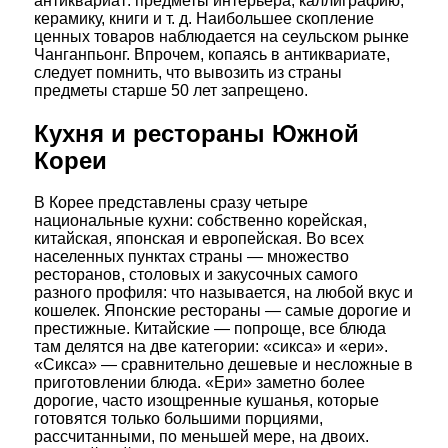
антиквариат: предметы интерьера, каллиграфию,
керамику, книги и т. д. Наибольшее скопление
ценных товаров наблюдается на сеульском рынке
Чанганпьонг. Впрочем, копаясь в антиквариате,
следует помнить, что вывозить из страны
предметы старше 50 лет запрещено.
Кухня и рестораны Южной
Кореи
В Корее представлены сразу четыре
национальные кухни: собственно корейская,
китайская, японская и европейская. Во всех
населенных пунктах страны — множество
ресторанов, столовых и закусочных самого
разного профиля: что называется, на любой вкус и
кошелек. Японские рестораны — самые дорогие и
престижные. Китайские — попроще, все блюда
там делятся на две категории: «сикса» и «ери».
«Сикса» — сравнительно дешевые и несложные в
приготовлении блюда. «Ери» заметно более
дорогие, часто изощренные кушанья, которые
готовятся только большими порциями,
рассчитанными, по меньшей мере, на двоих.