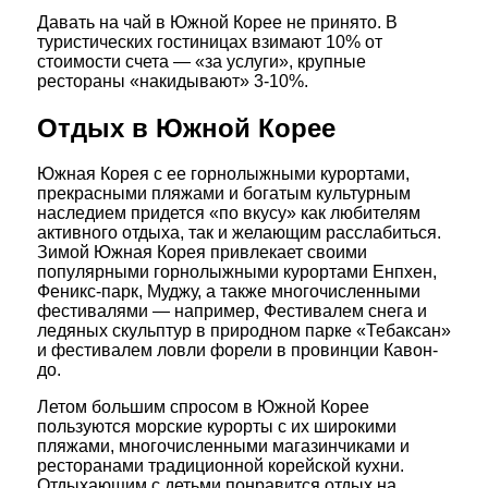
Давать на чай в Южной Корее не принято. В
туристических гостиницах взимают 10% от
стоимости счета — «за услуги», крупные
рестораны «накидывают» 3-10%.
Отдых в Южной Корее
Южная Корея с ее горнолыжными курортами,
прекрасными пляжами и богатым культурным
наследием придется «по вкусу» как любителям
активного отдыха, так и желающим расслабиться.
Зимой Южная Корея привлекает своими
популярными горнолыжными курортами Енпхен,
Феникс-парк, Муджу, а также многочисленными
фестивалями — например, Фестивалем снега и
ледяных скульптур в природном парке «Тебаксан»
и фестивалем ловли форели в провинции Кавон-
до.
Летом большим спросом в Южной Корее
пользуются морские курорты с их широкими
пляжами, многочисленными магазинчиками и
ресторанами традиционной корейской кухни.
Отдыхающим с детьми понравится отдых на