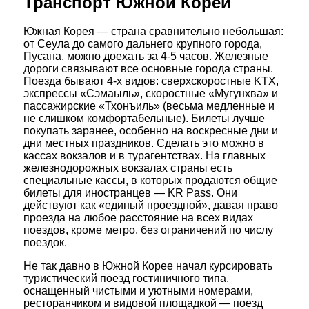
Транспорт Южной Кореи
Южная Корея — страна сравнительно небольшая:
от Сеула до самого дальнего крупного города,
Пусана, можно доехать за 4-5 часов. Железные
дороги связывают все основные города страны.
Поезда бывают 4-х видов: сверхскоростные KTX,
экспрессы «Сэмаыль», скоростные «Мугунхва» и
пассажирские «Тхонъиль» (весьма медленные и
не слишком комфортабельные). Билеты лучше
покупать заранее, особенно на воскресные дни и
дни местных праздников. Сделать это можно в
кассах вокзалов и в турагентствах. На главных
железнодорожных вокзалах страны есть
специальные кассы, в которых продаются общие
билеты для иностранцев — KR Pass. Они
действуют как «единый проездной», давая право
проезда на любое расстояние на всех видах
поездов, кроме метро, без ограничений по числу
поездок.
Не так давно в Южной Корее начал курсировать
туристический поезд гостиничного типа,
оснащенный чистыми и уютными номерами,
ресторанчиком и видовой площадкой — поезд