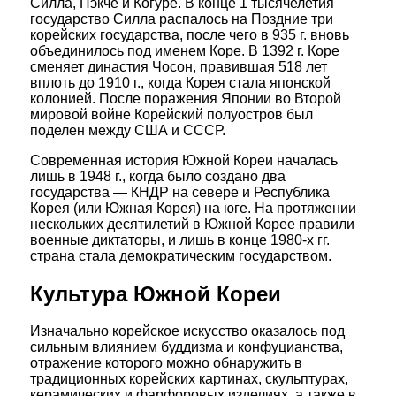
Силла, Пэкче и Когуре. В конце 1 тысячелетия
государство Силла распалось на Поздние три
корейских государства, после чего в 935 г. вновь
объединилось под именем Коре. В 1392 г. Коре
сменяет династия Чосон, правившая 518 лет
вплоть до 1910 г., когда Корея стала японской
колонией. После поражения Японии во Второй
мировой войне Корейский полуостров был
поделен между США и СССР.
Современная история Южной Кореи началась
лишь в 1948 г., когда было создано два
государства — КНДР на севере и Республика
Корея (или Южная Корея) на юге. На протяжении
нескольких десятилетий в Южной Корее правили
военные диктаторы, и лишь в конце 1980-х гг.
страна стала демократическим государством.
Культура Южной Кореи
Изначально корейское искусство оказалось под
сильным влиянием буддизма и конфуцианства,
отражение которого можно обнаружить в
традиционных корейских картинах, скульптурах,
керамических и фарфоровых изделиях, а также в