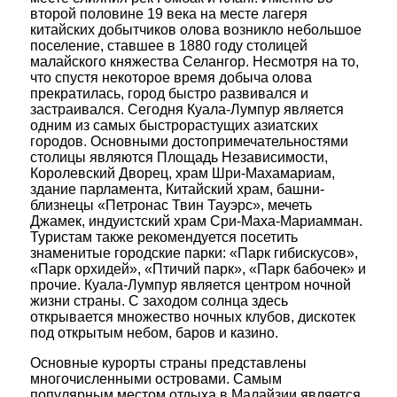
второй половине 19 века на месте лагеря
китайских добытчиков олова возникло небольшое
поселение, ставшее в 1880 году столицей
малайского княжества Селангор. Несмотря на то,
что спустя некоторое время добыча олова
прекратилась, город быстро развивался и
застраивался. Сегодня Куала-Лумпур является
одним из самых быстрорастущих азиатских
городов. Основными достопримечательностями
столицы являются Площадь Независимости,
Королевский Дворец, храм Шри-Махамариам,
здание парламента, Китайский храм, башни-
близнецы «Петронас Твин Тауэрс», мечеть
Джамек, индуистский храм Сри-Маха-Мариамман.
Туристам также рекомендуется посетить
знаменитые городские парки: «Парк гибискусов»,
«Парк орхидей», «Птичий парк», «Парк бабочек» и
прочие. Куала-Лумпур является центром ночной
жизни страны. С заходом солнца здесь
открывается множество ночных клубов, дискотек
под открытым небом, баров и казино.
Основные курорты страны представлены
многочисленными островами. Самым
популярным местом отдыха в Малайзии является