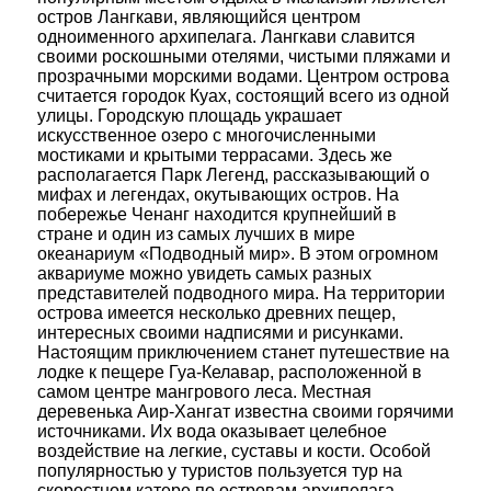
остров Лангкави, являющийся центром
одноименного архипелага. Лангкави славится
своими роскошными отелями, чистыми пляжами и
прозрачными морскими водами. Центром острова
считается городок Куах, состоящий всего из одной
улицы. Городскую площадь украшает
искусственное озеро с многочисленными
мостиками и крытыми террасами. Здесь же
располагается Парк Легенд, рассказывающий о
мифах и легендах, окутывающих остров. На
побережье Ченанг находится крупнейший в
стране и один из самых лучших в мире
океанариум «Подводный мир». В этом огромном
аквариуме можно увидеть самых разных
представителей подводного мира. На территории
острова имеется несколько древних пещер,
интересных своими надписями и рисунками.
Настоящим приключением станет путешествие на
лодке к пещере Гуа-Келавар, расположенной в
самом центре мангрового леса. Местная
деревенька Аир-Хангат известна своими горячими
источниками. Их вода оказывает целебное
воздействие на легкие, суставы и кости. Особой
популярностью у туристов пользуется тур на
скоростном катере по островам архипелага