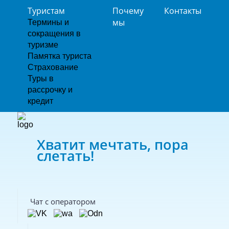
Туристам
Почему
Контакты
мы
Термины и
сокращения в
туризме
Памятка туриста
Страхование
Туры в
рассрочку и
кредит
Хватит мечтать, пора
слетать!
Чат с оператором