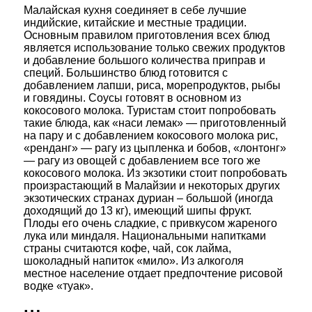
Малайская кухня соединяет в себе лучшие
индийские, китайские и местные традиции.
Основным правилом приготовления всех блюд
является использование только свежих продуктов
и добавление большого количества приправ и
специй. Большинство блюд готовится с
добавлением лапши, риса, морепродуктов, рыбы
и говядины. Соусы готовят в основном из
кокосового молока. Туристам стоит попробовать
такие блюда, как «наси лемак» — приготовленный
на пару и с добавлением кокосового молока рис,
«ренданг» — рагу из цыпленка и бобов, «лонтонг»
— рагу из овощей с добавлением все того же
кокосового молока. Из экзотики стоит попробовать
произрастающий в Малайзии и некоторых других
экзотических странах дуриан – большой (иногда
доходящий до 13 кг), имеющий шипы фрукт.
Плоды его очень сладкие, с привкусом жареного
лука или миндаля. Национальными напитками
страны считаются кофе, чай, сок лайма,
шоколадный напиток «мило». Из алкоголя
местное население отдает предпочтение рисовой
водке «туак».