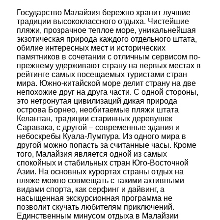
Государство Малайзия бережно хранит лучшие
традиции высококлассного отдыха. Чистейшие
пляжи, прозрачное теплое море, уникальнейшая
экзотическая природа каждого отдельного штата,
обилие интересных мест и исторических
памятников в сочетании с отличным сервисом по-
прежнему удерживают страну на первых местах в
рейтинге самых посещаемых туристами стран
мира. Южно-китайской море делит страну на две
непохожие друг на друга части. С одной стороны,
это нетронутая цивилизаций дикая природа
острова Борнео, необитаемые пляжи штата
Келантан, традиции старинных деревушек
Саравака, с другой – современные здания и
небоскребы Куала-Лумпура. Из одного мира в
другой можно попасть за считанные часы. Кроме
того, Малайзия является одной из самых
спокойных и стабильных стран Юго-Восточной
Азии. На основных курортах страны отдых на
пляже можно совмещать с такими активными
видами спорта, как серфинг и дайвинг, а
насыщенная экскурсионная программа не
позволит скучать любителям приключений.
Единственным минусом отдыха в Малайзии