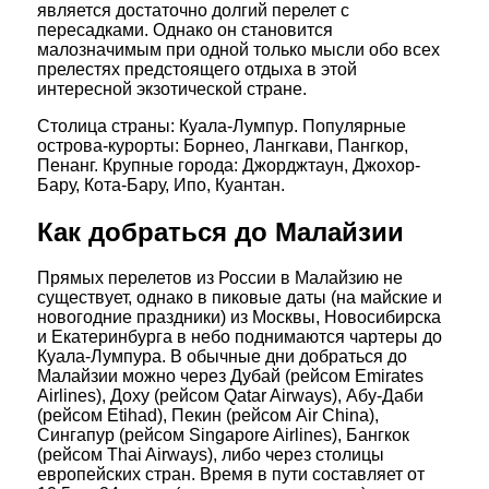
является достаточно долгий перелет с
пересадками. Однако он становится
малозначимым при одной только мысли обо всех
прелестях предстоящего отдыха в этой
интересной экзотической стране.
Столица страны: Куала-Лумпур. Популярные
острова-курорты: Борнео, Лангкави, Пангкор,
Пенанг. Крупные города: Джорджтаун, Джохор-
Бару, Кота-Бару, Ипо, Куантан.
Как добраться до Малайзии
Прямых перелетов из России в Малайзию не
существует, однако в пиковые даты (на майские и
новогодние праздники) из Москвы, Новосибирска
и Екатеринбурга в небо поднимаются чартеры до
Куала-Лумпура. В обычные дни добраться до
Малайзии можно через Дубай (рейсом Emirates
Airlines), Доху (рейсом Qatar Airways), Абу-Даби
(рейсом Etihad), Пекин (рейсом Air China),
Сингапур (рейсом Singapore Airlines), Бангкок
(рейсом Thai Airways), либо через столицы
европейских стран. Время в пути составляет от