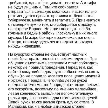
требуются, однако вакцины от гепатита А и тифа
не будут лишними. Тем, кто собирается
отправиться в сельскую местность, настоятельно
рекомендуется сделать прививки от бешенства,
туберкулеза, менингита и гепатита Б. Прививаться
от малярии нужно тем, кто собирается отдохнуть
на острове Борнео. Не стоит посещать особо
грязные и бедные районы, поскольку в них много
мусора. На жаре бактерии размножаются очень
быстро, поэтому здесь легко подхватить какую-
нибудь инфекцию.
На курортах страны не существует частных
пляжей, загорать топлесс не рекомендуется. При
общении с местным населением стоит соблюдать
некоторые правила поведения. Перед тем, как
войти к кому-либо в дом, нужно обязательно снять
обувь (то же правило касается посещения мечетей
и храмов). Передача чего-либо левой рукой
представителю местной народности может весьма
его оскорбить, поскольку, по мнению малазийцев,
левая конечность выполняет вспомогательную
роль и предназначается для гигиенических целей.
Левой рукой также нельзя брать еду со стола. В
Малайзии, как и в любой азиатской стране,