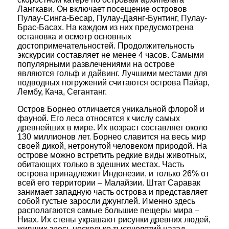
Лангкави. Он включает посещение островов
Пулау-Синга-Бесар, Пулау-Даянг-Бунтинг, Пулау-
Брас-Басах. На каждом из них предусмотрена
остановка и осмотр основных
достопримечательностей. Продолжительность
экскурсии составляет не менее 4 часов. Самыми
популярными развлечениями на острове
являются гольф и дайвинг. Лучшими местами для
подводных погружений считаются острова Пайар,
Лембу, Кача, Сегантанг.
Остров Борнео отличается уникальной флорой и
фауной. Его леса относятся к числу самых
древнейших в мире. Их возраст составляет около
130 миллионов лет. Борнео славится на весь мир
своей дикой, нетронутой человеком природой. На
острове можно встретить редкие виды животных,
обитающих только в здешних местах. Часть
острова принадлежит Индонезии, и только 26% от
всей его территории – Малайзии. Штат Саравак
занимает западную часть острова и представляет
собой густые заросли джунглей. Именно здесь
располагаются самые большие пещеры мира –
Ниах. Их стены украшают рисунки древних людей,
живших здесь несколько тысячелетий назад.