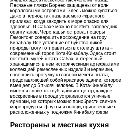
Песчаные пляжи Борнео защищены от волн
коралловыми островами. Здесь можно купаться
даже в период так называемого «красного
прилива», когда заходить в море опасно для
здоровья. В Сабахе можно посетить заповедник
орангутанов, Черепашьи острова, пещеры
Гамонтонг, совершить восхождение на гору
Кинабалу. Все уставшие от буйства дикой
природы могут отправиться в столицу штата –
современный город Кота-Кинабалу. Здесь стоит
посетить музей штата Сабах, интересный
хранящимися в нем историческими артефактами,
коллекцией ремесленных изделий и керамики,
совершить прогулку к главной мечети штата,
представляющей собой красивое здание, которое
вмещает до 5 тысяч человек. В Кота-Кинабалу
имеется свой яхт-клуб, дайвинг-центр, каждое
воскресенье в городе устраиваются уличные
ярмарки, на которых можно приобрести свежие
морепродукты, фрукты и овощи, привезенные с
расположенных у подножия Кинабалу ферм.
Рестораны и местная кухня