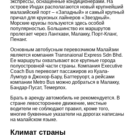
экспрессы, оснащенные кондиционерами. На
острове Индах располагаются новый крупнейший
малазийский порт – «Западный» и самый крупный
причал для круизных лайнеров «Звездный».
Морские круизы пользуются здесь особой
популярностью. Большинство их маршрутов
пролегает через Лангкави, Малакку, Порт-Кланг,
Пенанг.
Основным автобусным перевозчиком Малайзии
является компания Transnaional Express Sdn Bhd.
Ее маршруты охватывают все крупные города
полуостровной части страны. Компания Executive
Coach Bus перевозит пассажиров из Куала-
Лумпур в Джохор-Бару, Баттеруорт, а рейсами
компании Metro Bus можно добраться в Малакку,
Бандар-Пусат, Темерлох.
Брать в аренду автомобиль не рекомендуется. В
стране левостороннее движение, местные
водители не соблюдают правил, кроме того,
многие буквенные указатели на дорогах написаны
на малайском языке.
Климат страны