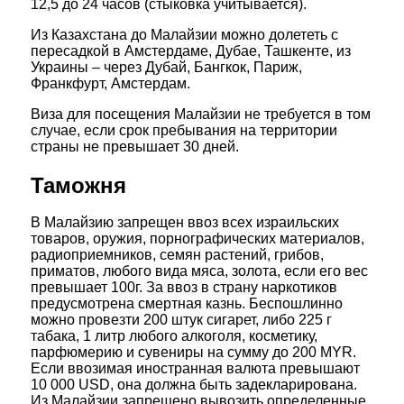
12,5 до 24 часов (стыковка учитывается).
Из Казахстана до Малайзии можно долететь с
пересадкой в Амстердаме, Дубае, Ташкенте, из
Украины – через Дубай, Бангкок, Париж,
Франкфурт, Амстердам.
Виза для посещения Малайзии не требуется в том
случае, если срок пребывания на территории
страны не превышает 30 дней.
Таможня
В Малайзию запрещен ввоз всех израильских
товаров, оружия, порнографических материалов,
радиоприемников, семян растений, грибов,
приматов, любого вида мяса, золота, если его вес
превышает 100г. За ввоз в страну наркотиков
предусмотрена смертная казнь. Беспошлинно
можно провезти 200 штук сигарет, либо 225 г
табака, 1 литр любого алкоголя, косметику,
парфюмерию и сувениры на сумму до 200 MYR.
Если ввозимая иностранная валюта превышают
10 000 USD, она должна быть задекларирована.
Из Малайзии запрещено вывозить определенные