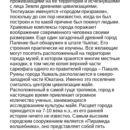
проживающими на ее территории и исчезнувшими
с лица Земли древними цивилизациями.
Теотиуакан именуется «городом-призраком»,
поскольку до сих пор неизвестно, когда он был
построен и по какой причине был покинут людьми.
Храмовые комплексы города поражают
воображение современного человека своими
размерами. Еще один загадочный древний город
Паленке был обнаружен в штате Чьяпас. Его
строения практически не изучены. Все желающие
могут посетить расположенный на территории
города музей, в котором хранятся многие местные
находки, в том числе копия верхней части
саркофага одного из правителей города – Пакаля.
Руины города Ушмаль располагаются в северо-
западной части Юкатана. Именно это поселение
считалось центром цивилизации майя.
Расположенный в самой гуще тропиков, город в
настоящее время привлекает огромное
количество ученых, занимающихся
исследованием культуры майя. Расцвет города
приходится на 7-10 века н.э., из его ранней
истории ничего не известно. Самым высоким
городским сооружением является «Пирамида
волшебника», оно представляет собой пять