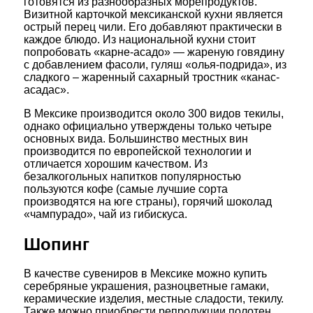
готовятся из разнообразных морепродуктов.
Визитной карточкой мексиканской кухни является
острый перец чили. Его добавляют практически в
каждое блюдо. Из национальной кухни стоит
попробовать «карне-асадо» — жареную говядину
с добавлением фасоли, гуляш «олья-подрида», из
сладкого – жаренный сахарный тростник «канас-
асадас».
В Мексике производится около 300 видов текилы,
однако официально утверждены только четыре
основных вида. Большинство местных вин
производится по европейской технологии и
отличается хорошим качеством. Из
безалкогольных напитков популярностью
пользуются кофе (самые лучшие сорта
производятся на юге страны), горячий шоколад
«чампурадо», чай из гибискуса.
Шопинг
В качестве сувениров в Мексике можно купить
серебряные украшения, разноцветные гамаки,
керамические изделия, местные сладости, текилу.
Также можно приобрести репродукции полотен