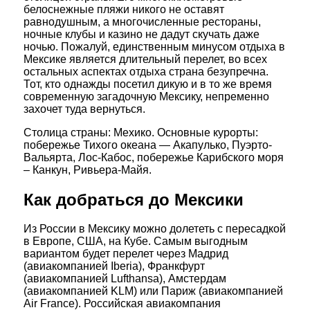
белоснежные пляжи никого не оставят
равнодушным, а многочисленные рестораны,
ночные клубы и казино не дадут скучать даже
ночью. Пожалуй, единственным минусом отдыха в
Мексике является длительный перелет, во всех
остальных аспектах отдыха страна безупречна.
Тот, кто однажды посетил дикую и в то же время
современную загадочную Мексику, непременно
захочет туда вернуться.
Столица страны: Мехико. Основные курорты:
побережье Тихого океана — Акапулько, Пуэрто-
Вальярта, Лос-Кабос, побережье Карибского моря
– Канкун, Ривьера-Майя.
Как добраться до Мексики
Из России в Мексику можно долететь с пересадкой
в Европе, США, на Кубе. Самым выгодным
вариантом будет перелет через Мадрид
(авиакомпанией Iberia), Франкфурт
(авиакомпанией Lufthansa), Амстердам
(авиакомпанией KLM) или Париж (авиакомпанией
Air France). Российская авиакомпания