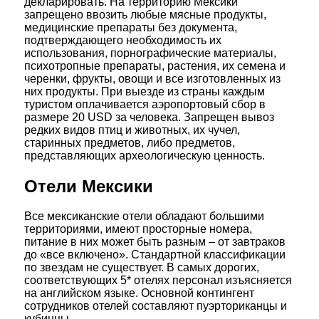
декларировать. На территорию Мексики
запрещено ввозить любые мясные продукты,
медицинские препараты без документа,
подтверждающего необходимость их
использования, порнографические материалы,
психотропные препараты, растения, их семена и
черенки, фрукты, овощи и все изготовленных из
них продукты. При выезде из страны каждым
туристом оплачивается аэропортовый сбор в
размере 20 USD за человека. Запрещен вывоз
редких видов птиц и животных, их чучел,
старинных предметов, либо предметов,
представляющих археологическую ценность.
Отели Мексики
Все мексиканские отели обладают большими
территориями, имеют просторные номера,
питание в них может быть разным – от завтраков
до «все включено». Стандартной классификации
по звездам не существует. В самых дорогих,
соответствующих 5* отелях персонал изъясняется
на английском языке. Основной контингент
сотрудников отелей составляют пуэрториканцы и
кубинцы.