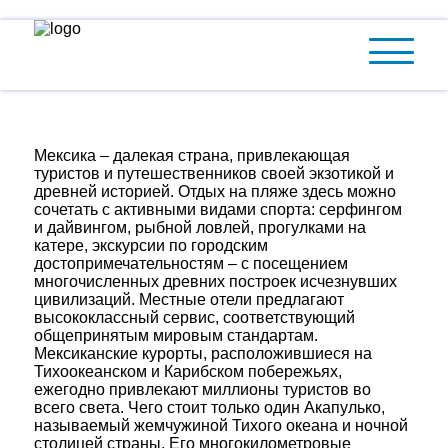
Мексика
Мексика – далекая страна, привлекающая
туристов и путешественников своей экзотикой и
древней историей. Отдых на пляже здесь можно
сочетать с активными видами спорта: серфингом
и дайвингом, рыбной ловлей, прогулками на
катере, экскурсии по городским
достопримечательностям – с посещением
многочисленных древних построек исчезнувших
цивилизаций. Местные отели предлагают
высококлассный сервис, соответствующий
общепринятым мировым стандартам.
Мексиканские курорты, расположившиеся на
Тихоокеанском и Карибском побережьях,
ежегодно привлекают миллионы туристов во
всего света. Чего стоит только один Акапулько,
называемый жемчужиной Тихого океана и ночной
столицей страны. Его многокилометровые