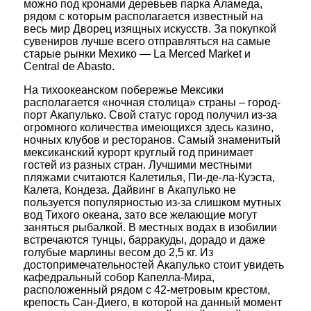
можно под кронами деревьев парка Аламеда,
рядом с которым располагается известный на
весь мир Дворец изящных искусств. За покупкой
сувениров лучше всего отправляться на самые
старые рынки Мехико — La Merced Market и
Central de Abasto.
На тихоокеанском побережье Мексики
располагается «ночная столица» страны – город-
порт Акапулько. Свой статус город получил из-за
огромного количества имеющихся здесь казино,
ночных клубов и ресторанов. Самый знаменитый
мексиканский курорт круглый год принимает
гостей из разных стран. Лучшими местными
пляжами считаются Калетилья, Пи-де-ла-Куэста,
Калета, Кондеза. Дайвинг в Акапулько не
пользуется популярностью из-за слишком мутных
вод Тихого океана, зато все желающие могут
заняться рыбалкой. В местных водах в изобилии
встречаются тунцы, барракуды, дорадо и даже
голубые марлины весом до 2,5 кг. Из
достопримечательностей Акапулько стоит увидеть
кафедральный собор Капелла-Мира,
расположенный рядом с 42-метровым крестом,
крепость Сан-Диего, в которой на данный момент