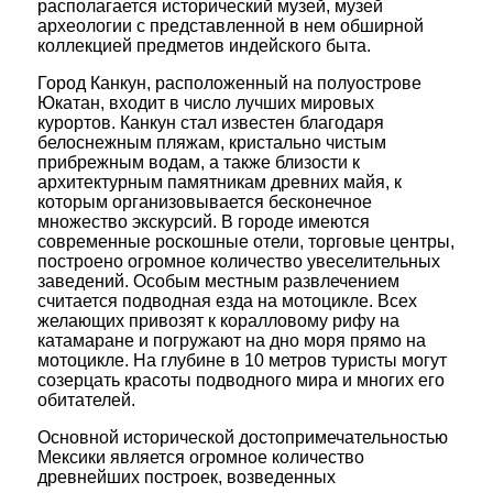
располагается исторический музей, музей
археологии с представленной в нем обширной
коллекцией предметов индейского быта.
Город Канкун, расположенный на полуострове
Юкатан, входит в число лучших мировых
курортов. Канкун стал известен благодаря
белоснежным пляжам, кристально чистым
прибрежным водам, а также близости к
архитектурным памятникам древних майя, к
которым организовывается бесконечное
множество экскурсий. В городе имеются
современные роскошные отели, торговые центры,
построено огромное количество увеселительных
заведений. Особым местным развлечением
считается подводная езда на мотоцикле. Всех
желающих привозят к коралловому рифу на
катамаране и погружают на дно моря прямо на
мотоцикле. На глубине в 10 метров туристы могут
созерцать красоты подводного мира и многих его
обитателей.
Основной исторической достопримечательностью
Мексики является огромное количество
древнейших построек, возведенных