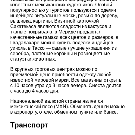
известных мексиканских художников. Особой
популярностью у туристов пользуются поделки
индейцев: ритуальные маски, резьба по дереву,
вышивка, картины. Визитной карточкой
Сакатекаса являются сладости из кактусов и
тканые покрывала, в Мериде продаются
качественные гамаки всех цветов и размеров, в
Гвадалахаре можно купить поделки индейцев
уичоль, в Таско — самые лучшие украшения из
серебра, плетеные корзины и разноцветные
статуэтки животных.
В крупных торговых центрах можно по
приемлемой цене приобрести одежду любой
известной мировой марки. Все магазины открыты
с 10 часов утра до 8 часов вечера. Сиеста длится
с часа до 4 часов дня.
Национальной валютой страны является
мексиканский песо (MXN). Обменять деньги можно
в аэропорту, отеле, обменном пункте или банке.
Транспорт