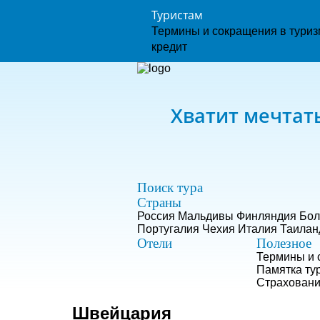
Туристам
Термины и сокращения в тури
кредит
Хватит мечтать
Поиск тура
Страны
Россия
Мальдивы
Финляндия
Бол
Португалия
Чехия
Италия
Таилан
Отели
Полезное
Термины и 
Памятка ту
Страхован
Швейцария