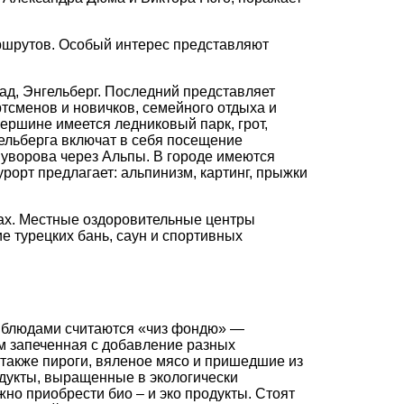
аршрутов. Особый интерес представляют
д, Энгельберг. Последний представляет
тсменов и новичков, семейного отдыха и
ершине имеется ледниковый парк, грот,
ельберга включат в себя посещение
уворова через Альпы. В городе имеются
урорт предлагает: альпинизм, картинг, прыжки
ках. Местные оздоровительные центры
 турецких бань, саун и спортивных
и блюдами считаются «чиз фондю» —
м запеченная с добавление разных
 также пироги, вяленое мясо и пришедшие из
дукты, выращенные в экологически
но приобрести био – и эко продукты. Стоят