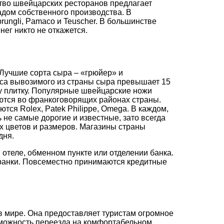
тво швейцарских ресторанов предлагает
адом собственного производства. В
ungli, Pamaco и Teuscher. В большинстве
ег никто не откажется.
Лучшие сорта сыра – «грюйер» и
сса вывозимого из страны сыра превышает 15
ну плитку. Популярные швейцарские ножи
аются во франкоговорящих районах страны.
ся Rolex, Patek Philippe, Omega. В каждом,
 не самые дорогие и известные, зато всегда
х цветов и размеров. Магазины страны
дня.
отеле, обменном пункте или отделении банка.
франки. Повсеместно принимаются кредитные
в мире. Она предоставляет туристам огромное
озможность переезда на комфортабельном