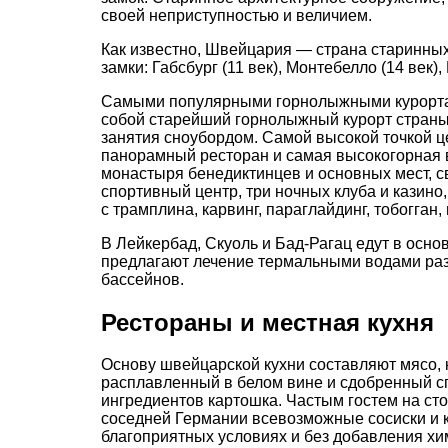
своей неприступностью и величием.
Как известно, Швейцария — страна старинных
замки: Габсбург (11 век), Монтебелло (14 век), 
Самыми популярными горнолыжными курортами
собой старейший горнолыжный курорт страны.
занятия сноубордом. Самой высокой точкой ц
панорамный ресторан и самая высокогорная 
монастыря бенедиктинцев и основных мест, 
спортивный центр, три ночных клуба и казино,
с трамплина, карвинг, параглайдинг, тобогган,
В Лейкербад, Скуоль и Бад-Рагац едут в осн
предлагают лечение термальными водами раз
бассейнов.
Рестораны и местная кухня
Основу швейцарской кухни составляют мясо,
расплавленный в белом вине и сдобренный с
ингредиентов картошка. Частым гостем на ст
соседней Германии всевозможные сосиски и 
благоприятных условиях и без добавления хи