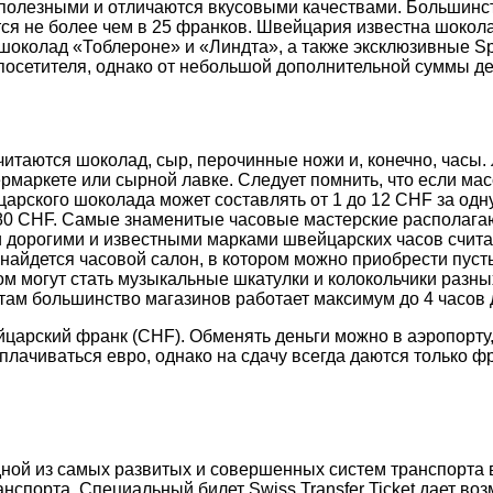
 полезными и отличаются вкусовыми качествами. Большинс
тся не более чем в 25 франков. Швейцария известна шокол
шоколад «Тоблероне» и «Линдта», а также эксклюзивные Spr
посетителя, однако от небольшой дополнительной суммы ден
аются шоколад, сыр, перочинные ножи и, конечно, часы. 
маркете или сырной лавке. Следует помнить, что если ма
йцарского шоколада может составлять от 1 до 12 CHF за од
в 80 CHF. Самые знаменитые часовые мастерские располаг
 дорогими и известными марками швейцарских часов считают
айдется часовой салон, в котором можно приобрести пусть
 могут стать музыкальные шкатулки и колокольчики разны
ботам большинство магазинов работает максимум до 4 часов 
арский франк (CHF). Обменять деньги можно в аэропорту, 
плачиваться евро, однако на сдачу всегда даются только 
дной из самых развитых и совершенных систем транспорта 
анспорта. Специальный билет Swiss Transfer Ticket дает в