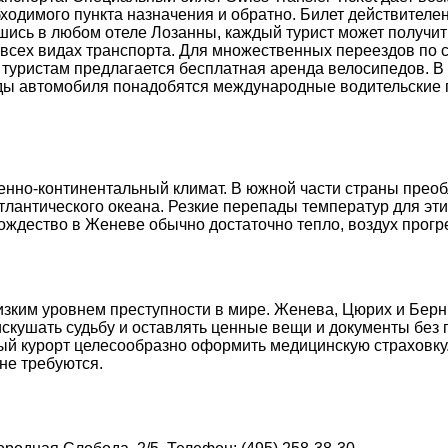
ходимого пункта назначения и обратно. Билет действителен
ись в любом отеле Лозанны, каждый турист может получить
 всех видах транспорта. Для множественных переездов по 
 туристам предлагается бесплатная аренда велосипедов. В 
ды автомобиля понадобятся международные водительские пр
нно-континентальный климат. В южной части страны преоб
лантического океана. Резкие перепады температур для эти
Рождество в Женеве обычно достаточно тепло, воздух прогре
низким уровнем преступности в мире. Женева, Цюрих и Бе
скушать судьбу и оставлять ценные вещи и документы без 
ый курорт целесообразно оформить медицинскую страховку.
не требуются.