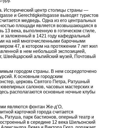
туру.
ва. Исторический центр столицы страны —
gasse и Gerechtigkeitsgasse выводят туристов
считается медведь. Одна из его центральных
льностью площади является возвышающаяся в
ь 13 века, выполненную в готическом стиле,
а и заложенный в 1421 году кафедральный
ными на ней многочисленными барочными
ером 47, в котором на протяжении 7 лет жил
авленной в нем небольшой экспозицией,
рг, Швейцарский альпийский музей, Почтовый
чимым городом страны. В нем сосредоточено
курсий. К основным городским
юнстер, церковь Святого Петра, Ратушный
 ювелирных салонов, часовых мастерских и
Здесь располагаются основные ночные клубы
ями являются фонтан Же-д’О,
итной карточкой города считается
, Ратуша, парк бастионов, оперный театр и
 построенный в середине 12 века Шильонский
 Александра Дюма и Виктора Гюго, поражает