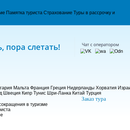
зме
Памятка туриста
Страхование
Туры в рассрочку и
, пора слетать!
Чат с оператором
гария
Мальта
Франция
Греция
Нидерланды
Хорватия
Изра
д
Швеция
Кипр
Тунис
Шри-Ланка
Китай
Турция
Заказ тура
сокращения в туризме
риста
ие