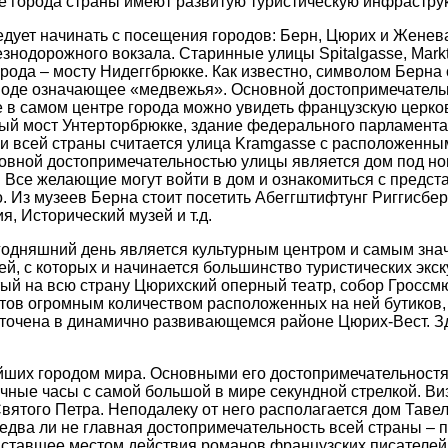
 города страны имеют развитую туристическую инфраструк
ледует начинать с посещения городов: Берн, Цюрих и Жене
знодорожного вокзала. Старинные улицы Spitalgasse, Markt
рода – мосту Нидеггбрюкке. Как известно, символом Берна 
реводе означающее «медвежья». Основной достопримечате
 в самом центре города можно увидеть французскую церков
ный мост Унтерторбрюкке, здание федерального парламент
а и всей страны считается улица Kramgasse с расположен
овной достопримечательностью улицы является дом под ном
 Все желающие могут войти в дом и ознакомиться с предст
. Из музеев Берна стоит посетить Абеггштифтунг Риггисбе
, Исторический музей и т.д.
годняшний день является культурным центром и самым зна
ей, с которых и начинается большинство туристических экс
ый на всю страну Цюрихский оперный театр, собор Гроссм
тов огромным количеством расположенных на ней бутиков,
доточена в динамично развивающемся районе Цюрих-Вест. 
ейших городом мира. Основными его достопримечательност
ные часы с самой большой в мире секундной стрелкой. Виз
того Петра. Неподалеку от него располагается дом Тавель
 едва ли не главная достопримечательность всей страны –
 ставшее местом действия романов французских писателей