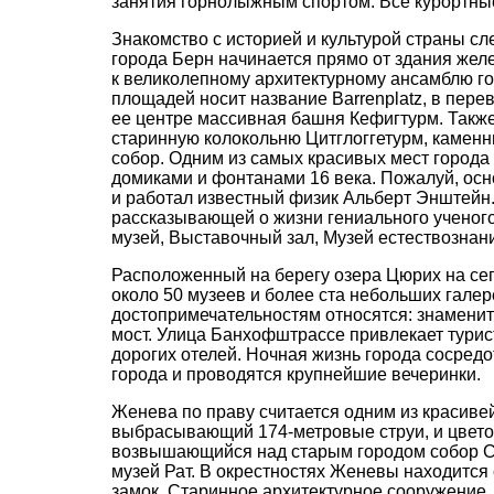
занятия горнолыжным спортом. Все курортные
Знакомство с историей и культурой страны с
города Берн начинается прямо от здания желе
к великолепному архитектурному ансамблю го
площадей носит название Barrenplatz, в пе
ее центре массивная башня Кефигтурм. Также
старинную колокольню Цитглоггетурм, камен
собор. Одним из самых красивых мест город
домиками и фонтанами 16 века. Пожалуй, осн
и работал известный физик Альберт Энштейн.
рассказывающей о жизни гениального ученого
музей, Выставочный зал, Музей естествознания
Расположенный на берегу озера Цюрих на се
около 50 музеев и более ста небольших галер
достопримечательностям относятся: знаменит
мост. Улица Банхофштрассе привлекает турис
дорогих отелей. Ночная жизнь города сосре
города и проводятся крупнейшие вечеринки.
Женева по праву считается одним из красив
выбрасывающий 174-метровые струи, и цветоч
возвышающийся над старым городом собор Свя
музей Рат. В окрестностях Женевы находится
замок. Старинное архитектурное сооружение,