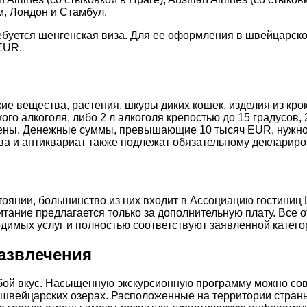
, Лондон и Стамбул.
уется шенгенская виза. Для ее оформления в швейцарско
EUR.
е вещества, растения, шкуры диких кошек, изделия из крок
о алкоголя, либо 2 л алкоголя крепостью до 15 градусов, 20
иены. Денежные суммы, превышающие 10 тысяч EUR, нужно
тва и антиквариат также подлежат обязательному декларир
оянии, большинство из них входит в Ассоциацию гостиниц
итание предлагается только за дополнительную плату. Все
димых услуг и полностью соответствуют заявленной катего
азвлечения
бой вкус. Насыщенную экскурсионную программу можно сов
 швейцарских озерах. Расположенные на территории стра