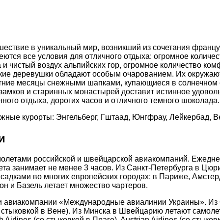
ествие в уникальный мир, возникший из сочетания французс
еются все условия для отличного отдыха: огромное количес
 и чистый воздух альпийских гор, огромное количество ко
ские деревушки обладают особым очарованием. Их окружаю
тние месяцы снежными шапками, купающиеся в солнечном с
замков и старинных монастырей доставит истинное удоволь
ного отдыха, дорогих часов и отличного темного шоколада.
ные курорты: Энгельберг, Гштаад, Юнгфрау, Лейкербад, Ве
и
олетами российской и швейцарской авиакомпаний. Ежедне
та занимает не менее 3 часов. Из Санкт-Петербурга в Цю
садками во многих европейских городах: в Париже, Амстер
он и Базель летает множество чартеров.
и авиакомпании «Международные авиалинии Украины». Из 
(со стыковкой в Вене). Из Минска в Швейцарию летают самол
 Airlines (со стыковкой в Праге), Austrian Airlines (со стык