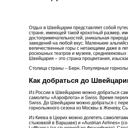
Отдых в Швейцарии представляет собой путеш
стране, имеющей такой крохотный размер, им
достопримечательностей, уникальная природа
заведений на любой вкус. Маленькие альпий
величественные горы с нетающими даже в ле
роскошных театров и музеев, средневековых 
Швейцария – это страна процветания, изыскан
Столица страны – Берн. Популярные горнолыж
Как добраться до Швейцари
Из России в Швейцарию можно добраться сам
самолеты «Аэрофлота» и Swiss. Время переле
Swiss. До Швейцарии можно добраться с пере
горнолыжного сезона из Москвы в Женеву, Сь
Из Киева в Цюрих можно долететь самолетам
стыковкой в Варшаве) и «Austrian Airlines» 
Lufthansa (со стыковкой во Франкфурте), Czech