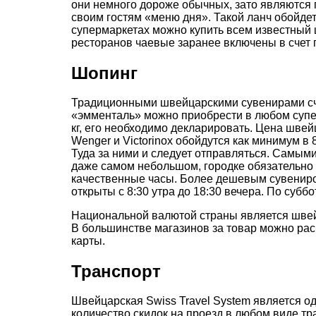
они немного дороже обычных, зато являются
своим гостям «меню дня». Такой ланч обойде
супермаркетах можно купить всем известный 
ресторанов чаевые заранее включены в счет 
Шопинг
Традиционными швейцарскими сувенирами счит
«эмменталь» можно приобрести в любом супер
кг, его необходимо декларировать. Цена шве
Wenger и Victorinox обойдутся как минимум 
Туда за ними и следует отправляться. Самыми
даже самом небольшом, городке обязательно н
качественные часы. Более дешевым сувениром
открыты с 8:30 утра до 18:30 вечера. По суб
Национальной валютой страны является швейц
В большинстве магазинов за товар можно рас
карты.
Транспорт
Швейцарская Swiss Travel System является о
количество скидок на проезд в любом виде тр