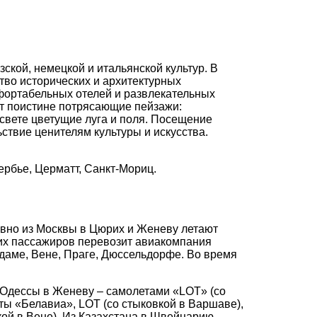
кой, немецкой и итальянской культур. В
тво исторических и архитектурных
мфортабельных отелей и развлекательных
т поистине потрясающие пейзажи:
вете цветущие луга и поля. Посещение
ствие ценителям культуры и искусства.
рбье, Церматт, Санкт-Мориц.
вно из Москвы в Цюрих и Женеву летают
рих пассажиров перевозит авиакомпания
даме, Вене, Праге, Дюссельдорфе. Во время
Одессы в Женеву – самолетами «LOT» (со
еты «Белавиа», LOT (со стыковкой в Варшаве),
овкой в Вене). Из Казахстана в Швейцарию