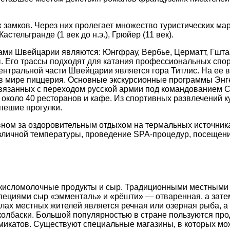
 замков. Через них пролегает множество туристических м
Кастельгранде (1 век до н.э.), Грюйер (11 век).
 Швейцарии являются: Юнгфрау, Вербье, Церматт, Гштаа
 Его трассы подходят для катания профессиональных спор
ентральной части Швейцарии является гора Титлис. На ее в
в мире пиццерия. Основные экскурсионные программы Энг
связанных с переходом русской армии под командованием С
 около 40 ресторанов и кафе. Из спортивных развлечений к
 пешие прогулки.
овном за оздоровительным отдыхом на термальных источни
личной температуры, проведение SPA-процедур, посещение
 кисломолочные продукты и сыр. Традиционными местным
пециями сыр «эмменталь» и «рёшти» — отваренная, а зате
олах местных жителей является речная или озерная рыба, а
колбаски. Большой популярностью в стране пользуются про
микатов. Существуют специальные магазины, в которых мож