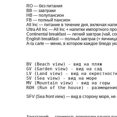
RO — без питания
BB — завтраки
HB — полупансион
FB — полный пансион
All Inc — питание в течение дня, включая нап
Ultra All Inc — All Inc + напитки импортного п
Continental breakfast — легкий завтрак (чай, с
English breakfast — полный завтрак (+ яичница
A-la carte — меню, в котором каждое блюдо ук
BV (Beach view) - вид на пляж
GV (Garden view) - вид на сад
LV (Land view) - вид на окрестност
SV (Sea view) - вид на море
MV (Mountain view) - вид на горы
ROH (Run of the house) - размещени
SFV (Sea front view) — вид в сторону моря, не
Авиатариф — стоимость перевозки одного па