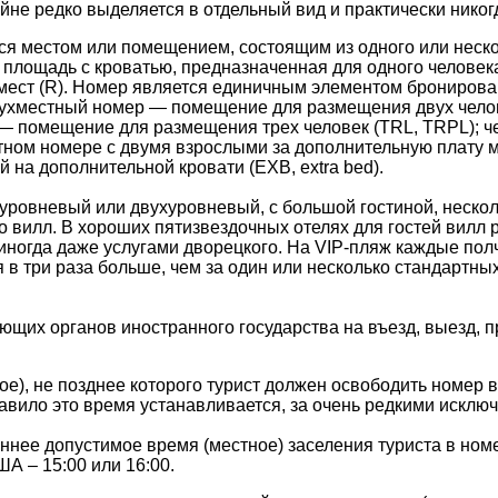
айне редко выделяется в отдельный вид и практически нико
я местом или помещением, состоящим из одного или неско
 — площадь с кроватью, предназначенная для одного человек
х мест (R). Номер является единичным элементом брониро
вухместный номер — помещение для размещения двух челов
 — помещение для размещения трех человек (TRL, TRPL);
тном номере с двумя взрослыми за дополнительную плату м
й на дополнительной кровати (EXB, extra bed).
оуровневый или двухуровневый, с большой гостиной, неско
ко вилл. В хороших пятизвездочных отелях для гостей вилл 
иногда даже услугами дворецкого. На VIP-пляж каждые пол
я в три раза больше, чем за один или несколько стандартны
щих органов иностранного государства на въезд, выезд, 
), не позднее которого турист должен освободить номер в 
вило это время устанавливается, за очень редкими исключен
нее допустимое время (местное) заселения туриста в номе
ША – 15:00 или 16:00.