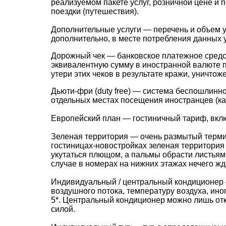
реализуемом пакете услуг, розничной цене и 
поездки (путешествия).
Дополнительные услуги — перечень и объем 
дополнительно, в месте потребления данных у
Дорожный чек — банковское платежное средст
эквивалентную сумму в иностранной валюте п
утери этих чеков в результате кражи, уничтожен
Дьюти-фри (duty free) — система беспошлинно
отдельных местах посещения иностранцев (ка
Европейский план — гостиничный тариф, вклю
Зеленая территория — очень размытый термин
гостиницах-новостройках зеленая территория 
укутаться плющом, а пальмы обрасти листьями
случае в номерах на нижних этажах нечего жд
Индивидуальный / центральный кондиционер 
воздушного потока, температуру воздуха, ино
5*. Центральный кондиционер можно лишь отк
силой.