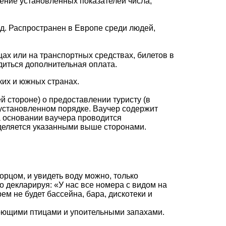
ение установленных показателей числа,
ед. Распространен в Европе среди людей,
ах или на транспортных средствах, билетов в
диться дополнительная оплата.
ких и южных странах.
 стороне) о предоставлении туристу (в
 установленном порядке. Ваучер содержит
а основании ваучера проводится
еляется указанными выше сторонами.
торцом, и увидеть воду можно, только
о декларируя: «У нас все номера с видом на
рем не будет бассейна, бара, дискотеки и
 поющими птицами и упоительными запахами.