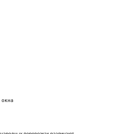
 окна
ународных перевозках различают