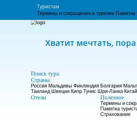
Туристам
Термины и сокращения в туризме
Памятка 
Хватит мечтать, пора
Поиск тура
Страны
Россия
Мальдивы
Финляндия
Болгария
Мальт
Таиланд
Швеция
Кипр
Тунис
Шри-Ланка
Кита
Отели
Полезное
Термины и сокр
Памятка турист
Страхование