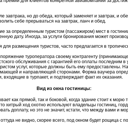
 премий для клиентов конкретной авиакомпании за достиж
е завтрака, но до обеда, который заменяет и завтрак, и об
зволить себе прерываться на завтрак, ланч и обед.
 за определенным туристом (пассажиром) мест в гостиниц
нную дату. Иногда, за услуги бронирования может произво
 для размещения туристов, часто предлагается в тропичес
споряжение туроператора своему контрагенту (принимающей
стского обслуживания с гарантией его оплаты последним в
ристом услуг, которые должны быть ему предоставлены. Н
имающей и направляющей сторонами. Форма ваучера опред
, входящие в турпакет, и подтверждает факт их оказания.
Вид из окна гостиницы:
ает как прямой, так и боковой, когда здание стоит к морю 
Это хитрый ход охотно используют владельцы гостиниц, горд
ать доплату, но это не значит, кстати, что между вами и мо
 оттуда не видно, скорее всего, под окном будет рощица с