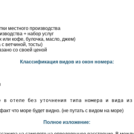
итки местного производства
роизводства + набор услуг
ок или кофе, булочка, масло, джем)
 с ветчиной, тосты)
азано со своей ценой
Классификация видов из окон номера:
и
е в отеле без уточнения типа номера и вида из
 факт что море будет видно. (не путать с видом на море)
Полное изложение:
ссажира на самолете на определенное расстояние. В межд