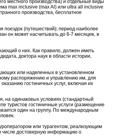
всего местного производства) и отдельные виды
x inclusive (max Al) или ultra all inclusive
странного производства, бесплатное
я поездок (путешествий); период наиболее
ран он может насчитывать до 6-7 месяцев, в
ающий о них. Как правило, должен иметь
идата, доктора наук в области истории,
адающих или наделенных в установленном
ному распоряжению и управлению им, для
 оказанию гостиничных услуг, включая их
я, на одинаковых условиях (стандартный
уппе туристов гостиничные услуги (размещение
сывается один на группу. По международным
еловек.
туроператором или турагентом, реализующим
ом числе достоверную информацию о