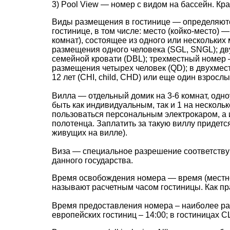
3) Pool View — номер с видом на бассейн. Кр
Виды размещения в гостинице — определяютс
гостинице, в том числе: место (койко-место)
комнат), состоящее из одного или нескольки
размещения одного человека (SGL, SNGL); д
семейной кровати (DBL); трехместный номер
размещения четырех человек (QD); в двухмес
12 лет (СHI, child, CHD) или еще один взрослы
Вилла — отдельный домик на 3-6 комнат, одн
быть как индивидуальным, так и 1 на несколь
пользоваться персональным электрокаром, а 
полотенца. Заплатить за такую виллу придетс
живущих на вилле).
Виза — специальное разрешение соответствую
данного государства.
Время освобождения номера — время (местное
называют расчетным часом гостиницы. Как пра
Время предоставления номера – наиболее ран
европейских гостиниц – 14:00; в гостиницах С