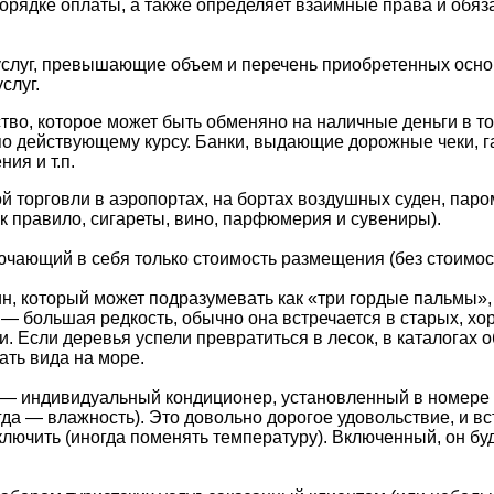
порядке оплаты, а также определяет взаимные права и обя
услуг, превышающие объем и перечень приобретенных осно
слуг.
во, которое может быть обменяно на наличные деньги в той
о действующему курсу. Банки, выдающие дорожные чеки, г
ия и т.п.
й торговли в аэропортах, на бортах воздушных суден, паро
к правило, сигареты, вино, парфюмерия и сувениры).
чающий в себя только стоимость размещения (без стоимост
, который может подразумевать как «три гордые пальмы», 
— большая редкость, обычно она встречается в старых, хо
. Если деревья успели превратиться в лесок, в каталогах о
ать вида на море.
— индивидуальный кондиционер, установленный в номере о
гда — влажность). Это довольно дорогое удовольствие, и в
лючить (иногда поменять температуру). Включенный, он буд