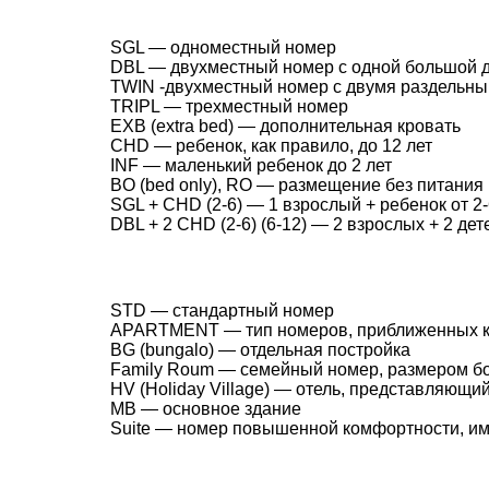
SGL — одноместный номер
DBL — двухместный номер с одной большой 
TWIN -двухместный номер с двумя раздельн
TRIPL — трехместный номер
EXB (extra bed) — дополнительная кровать
CHD — ребенок, как правило, до 12 лет
INF — маленький ребенок до 2 лет
BO (bed only), RO — размещение без питания
SGL + CHD (2-6) — 1 взрослый + ребенок от 2-
DBL + 2 CHD (2-6) (6-12) — 2 взрослых + 2 дет
STD — стандартный номер
APARTMENT — тип номеров, приближенных к 
BG (bungalo) — отдельная постройка
Family Roum — семейный номер, размером б
HV (Holiday Village) — отель, представляющи
MB — основное здание
Suite — номер повышенной комфортности, им