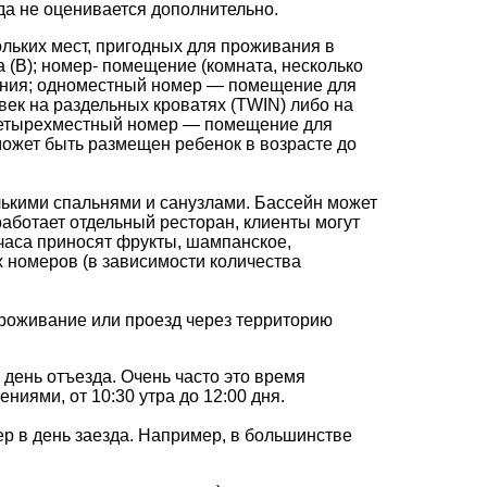
гда не оценивается дополнительно.
льких мест, пригодных для проживания в
а (В); номер- помещение (комната, несколько
вания; одноместный номер — помещение для
ек на раздельных кроватях (TWIN) либо на
 четырехместный номер — помещение для
ожет быть размещен ребенок в возрасте до
лькими спальнями и санузлами. Бассейн может
работает отдельный ресторан, клиенты могут
часа приносят фрукты, шампанское,
х номеров (в зависимости количества
проживание или проезд через территорию
день отъезда. Очень часто это время
иями, от 10:30 утра до 12:00 дня.
р в день заезда. Например, в большинстве