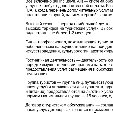
Все включено (all inclusive, All) — система 
услуг не требуют дополнительной оплаты. Разн
(UAll), когда перечень дополнительных услуг
пользование сауной, парикмахерской, занятия
Высокий сезон — период наибольшей деятельн
высоких тарифов на туристские услуги. Высок
ряде стран – не более 1-2 месяцев.
Гид — профессионал, показывающий туристам 
либо лицензию на осуществление данной деяте
искусствоведения, культурологии, архитектуры
Гостиничная деятельность — деятельность ю
порядке имущественными правами на какое-л
предоставления услуг размещения и обслужива
реализацию.
Группа туристов — группа лиц, путешествующ
пакет услуг) и являющихся для турагента, ту
и питание) предоставляются на льготных усло
нормам минимальная группа — 15 человек, одн
Договор о туристском обслуживании — соглаш
пакет услуг. Договор заключается в письмен