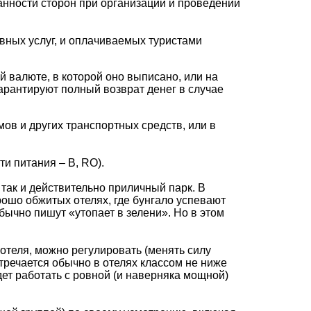
занности сторон при организации и проведении
вных услуг, и оплачиваемых туристами
 валюте, в которой оно выписано, или на
арантируют полный возврат денег в случае
мов и других транспортных средств, или в
и питания – B, RO).
так и действительно приличный парк. В
рошо обжитых отелях, где бунгало успевают
бычно пишут «утопает в зелени». Но в этом
теля, можно регулировать (менять силу
стречается обычно в отелях классом не ниже
ет работать с ровной (и наверняка мощной)