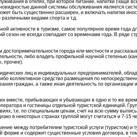
обслуживания в отелях, при которой питание, напитки (чаще 
овидностью данной системы обслуживания является система ma
 может быть существенно расширен, и включать напитки ино
 различными видами спорта и т.д.
ой активности в туризме, самое популярное время года дл
ий сезон не всегда совпадает со временами года. В ряде ст
достопримечательности города или местности и рассказыв
льности, либо владеть профильной научной степенью (канд
, прочее).
ридических лиц и индивидуальных предпринимателей, обл
ибо коллективное средство размещения по непосредствен
ния граждан, а также иная деятельность по организации и
их вместе, прибывающих и убывающих в одно и то же врем
роператора и гостиницы отдельной туристской единицей. Гр
виях, т.е. по специальным ценам, счет на всю сумму выпи
ако в некоторых странах группой могут считаться и 7-15 ч
ение между потребителем туристской услуги (туристом) и 
ной форме и содержит существенные условия договора, в т