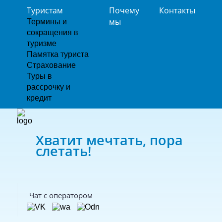
Туристам
Почему
Контакты
мы
Термины и
сокращения в
туризме
Памятка туриста
Страхование
Туры в
рассрочку и
кредит
Хватит мечтать, пора
слетать!
Чат с оператором