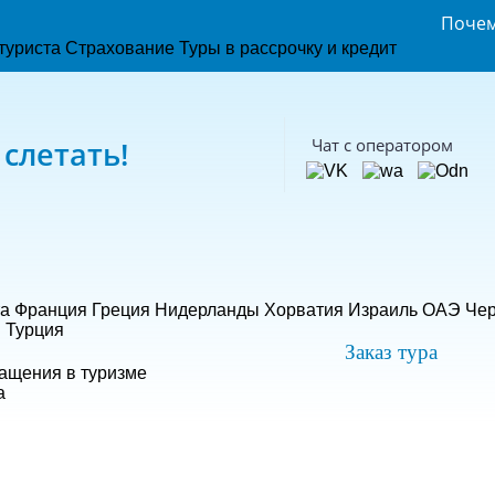
Поче
туриста
Страхование
Туры в рассрочку и кредит
 слетать!
Чат с оператором
а
Франция
Греция
Нидерланды
Хорватия
Израиль
ОАЭ
Чер
й
Турция
Заказ тура
ащения в туризме
а