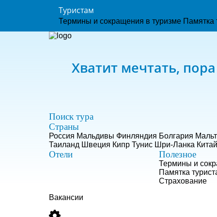
Туристам
Термины и сокращения в туризме
Памятка 
Хватит мечтать, пора
Поиск тура
Страны
Россия
Мальдивы
Финляндия
Болгария
Мальт
Таиланд
Швеция
Кипр
Тунис
Шри-Ланка
Кита
Отели
Полезное
Термины и сокр
Памятка турист
Страхование
Вакансии