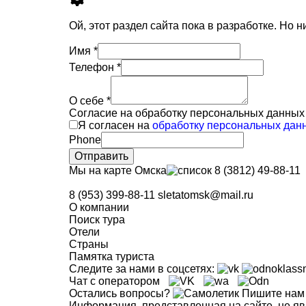
Ой, этот раздел сайта пока в разработке. Но 
Имя
*
Телефон
*
О себе
*
Согласие на обработку персональных данны
Я согласен на
обработку персональных дан
Phone
Отправить
Мы на карте Омска
8 (3812) 49-88-11
8 (953) 399-88-11
sletatomsk@mail.ru
О компании
Поиск тура
Отели
Страны
Памятка туриста
Следите за нами в соцсетях:
Чат с оператором
Остались вопросы?
Пишите нам
Информация, представленная на сайте, не яв